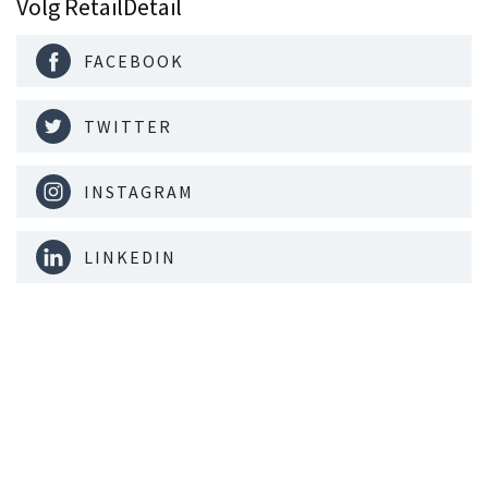
Volg RetailDetail
FACEBOOK
TWITTER
INSTAGRAM
LINKEDIN