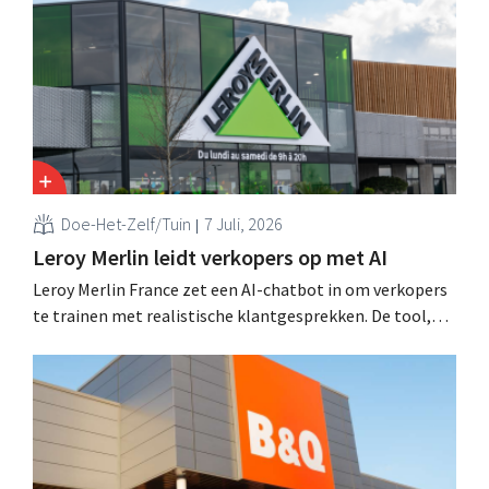
“We lossen drie belangrijke problemen op voor onze
klanten,” zegt topman Loïc Hardy.
Doe-Het-Zelf/Tuin
7 Juli, 2026
Leroy Merlin leidt verkopers op met AI
Leroy Merlin France zet een AI-chatbot in om verkopers
te trainen met realistische klantgesprekken. De tool,
Pocket Coach, draaide al vier maanden in een
proefproject in acht winkels en leverde volgens de
retailer meer vertrouwen bij teams, betere commerciële
resultaten en tevredener klanten op.