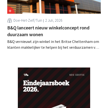
Doe-Het-Zelf/Tuin
2 Juli, 2026
B&Q lanceert nieuw winkelconcept rond
duurzaam wonen
B&Q vernieuwt zijn winkel in het Britse Cheltenham om
klanten makkelijker te helpen bij het verduurzamen van
hun woning. De vestiging krijgt onder meer nieuwe
presentaties en extra advies rond energie, tuinieren en
duurzamere keuzes. De retailer gebruikt de winkel als
testlocatie voor een bredere uitrol.