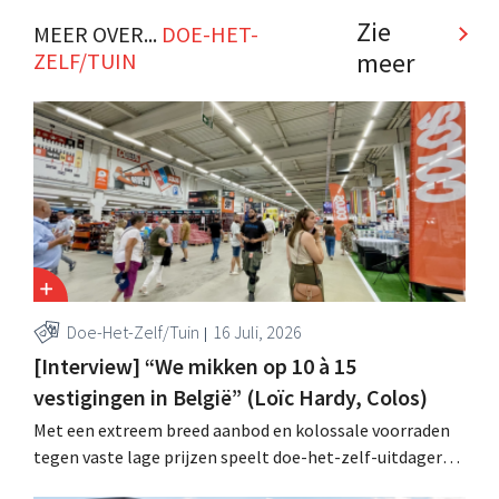
Zie
MEER OVER...
DOE-HET-
meer
ZELF/TUIN
Doe-Het-Zelf/Tuin
16 Juli, 2026
[Interview] “We mikken op 10 à 15
vestigingen in België” (Loïc Hardy, Colos)
Met een extreem breed aanbod en kolossale voorraden
tegen vaste lage prijzen speelt doe-het-zelf-uitdager
Colos in op de groeiende markt voor totaalrenovaties.