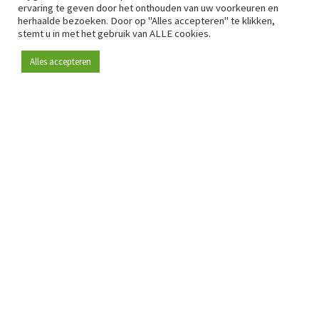
ervaring te geven door het onthouden van uw voorkeuren en
herhaalde bezoeken. Door op "Alles accepteren" te klikken,
stemt u in met het gebruik van ALLE cookies.
Alles accepteren
Sinds 2009 is RetailDetail hét toonaangevende B2B-
platform voor retail in Europa.
Als "100% trusted medium" en sterke retailcommunity biedt
RetailDetail professionals dagelijks betrouwbaar nieuws,
scherpe inzichten en relevante analyses uit de sector.
Daarnaast brengt RetailDetail de markt samen via
inspirerende events en exclusieve retailtours, waar
kennisdeling, netwerking en innovatie centraal staan.