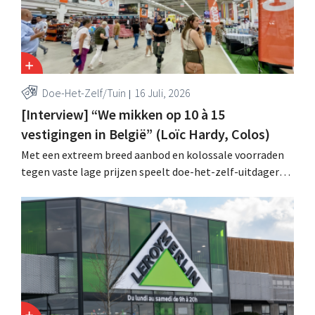
Doe-Het-Zelf/Tuin
16 Juli, 2026
[Interview] “We mikken op 10 à 15
vestigingen in België” (Loïc Hardy, Colos)
Met een extreem breed aanbod en kolossale voorraden
tegen vaste lage prijzen speelt doe-het-zelf-uitdager
Colos in op de groeiende markt voor totaalrenovaties.
“We lossen drie belangrijke problemen op voor onze
klanten,” zegt topman Loïc Hardy.