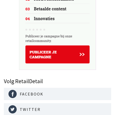
Volg RetailDetail
FACEBOOK
TWITTER