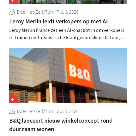
Doe-Het-Zelf/Tuin
7 Juli, 2026
Leroy Merlin leidt verkopers op met AI
Leroy Merlin France zet een AI-chatbot in om verkopers
te trainen met realistische klantgesprekken. De tool,
Pocket Coach, draaide al vier maanden in een
proefproject in acht winkels en leverde volgens de
retailer meer vertrouwen bij teams, betere commerciële
resultaten en tevredener klanten op.
Doe-Het-Zelf/Tuin
2 Juli, 2026
B&Q lanceert nieuw winkelconcept rond
duurzaam wonen