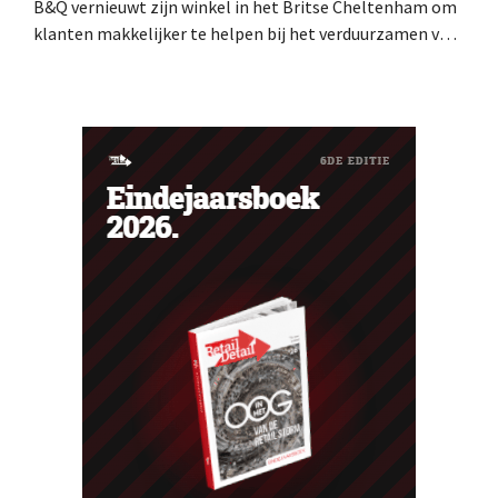
B&Q vernieuwt zijn winkel in het Britse Cheltenham om
klanten makkelijker te helpen bij het verduurzamen van
hun woning. De vestiging krijgt onder meer nieuwe
presentaties en extra advies rond energie, tuinieren en
duurzamere keuzes. De retailer gebruikt de winkel als
testlocatie voor een bredere uitrol.