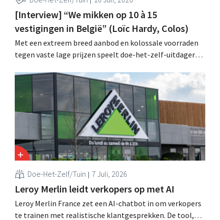
[Interview] “We mikken op 10 à 15
vestigingen in België” (Loïc Hardy, Colos)
Met een extreem breed aanbod en kolossale voorraden
tegen vaste lage prijzen speelt doe-het-zelf-uitdager
Colos in op de groeiende markt voor totaalrenovaties.
“We lossen drie belangrijke problemen op voor onze
klanten,” zegt topman Loïc Hardy.
Doe-Het-Zelf/Tuin
7 Juli, 2026
Leroy Merlin leidt verkopers op met AI
Leroy Merlin France zet een AI-chatbot in om verkopers
te trainen met realistische klantgesprekken. De tool,