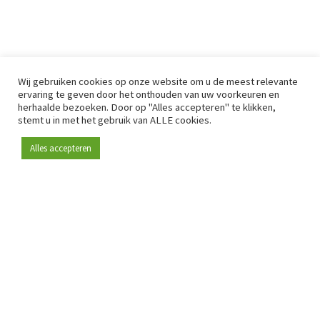
Wij gebruiken cookies op onze website om u de meest relevante
ervaring te geven door het onthouden van uw voorkeuren en
herhaalde bezoeken. Door op "Alles accepteren" te klikken,
stemt u in met het gebruik van ALLE cookies.
Alles accepteren
Sinds 2009 is RetailDetail hét toonaangevende B2B-
platform voor retail in Europa.
Als "100% trusted medium" en sterke retailcommunity biedt