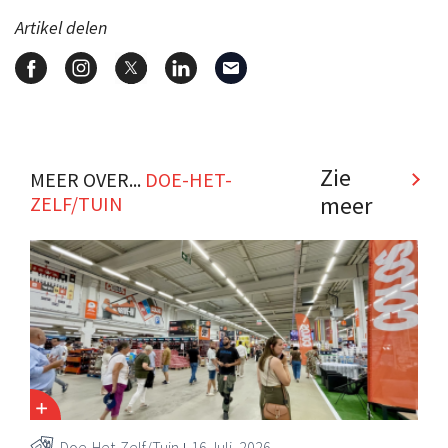
Artikel delen
Zie
MEER OVER...
DOE-HET-
meer
ZELF/TUIN
Doe-Het-Zelf/Tuin
16 Juli, 2026