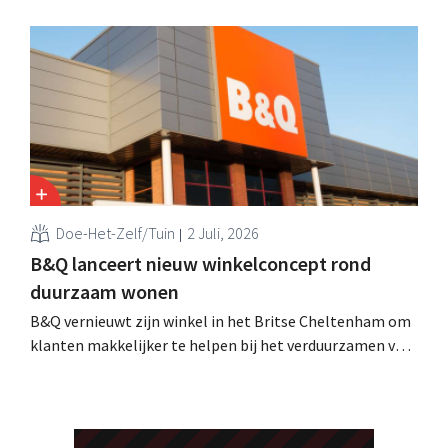
Pocket Coach, draaide al vier maanden in een
proefproject in acht winkels en leverde volgens de
retailer meer vertrouwen bij teams, betere commerciële
resultaten en tevredener klanten op.
Doe-Het-Zelf/Tuin
2 Juli, 2026
B&Q lanceert nieuw winkelconcept rond
duurzaam wonen
B&Q vernieuwt zijn winkel in het Britse Cheltenham om
klanten makkelijker te helpen bij het verduurzamen van
hun woning. De vestiging krijgt onder meer nieuwe
presentaties en extra advies rond energie, tuinieren en
duurzamere keuzes. De retailer gebruikt de winkel als
testlocatie voor een bredere uitrol.