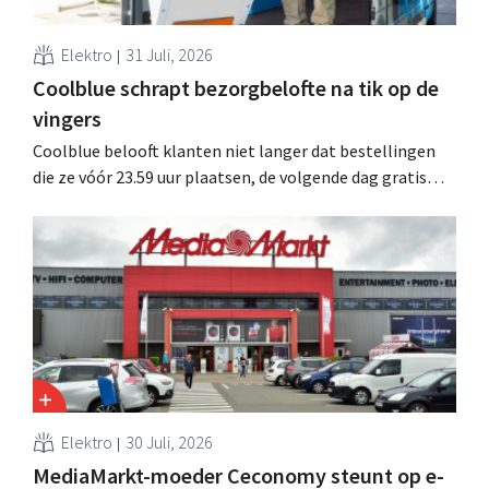
Elektro
31 Juli, 2026
Coolblue schrapt bezorgbelofte na tik op de
vingers
Coolblue belooft klanten niet langer dat bestellingen
die ze vóór 23.59 uur plaatsen, de volgende dag gratis
worden bezorgd. De webwinkel past de formulering aan
nadat de Nederlandse Reclame Code Commissie
oordeelde dat de belofte misleidend en oneerlijk was.
Elektro
30 Juli, 2026
MediaMarkt-moeder Ceconomy steunt op e-