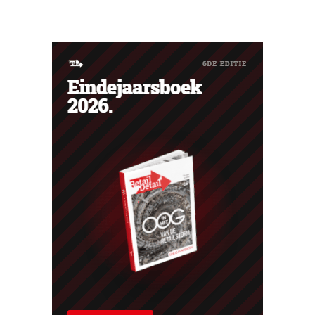
verkopen op de Franse thuismarkt teruglopen.
Ventilatoren en airconditioners brachten in mei en juni
een welgekomen nieuwe wind.