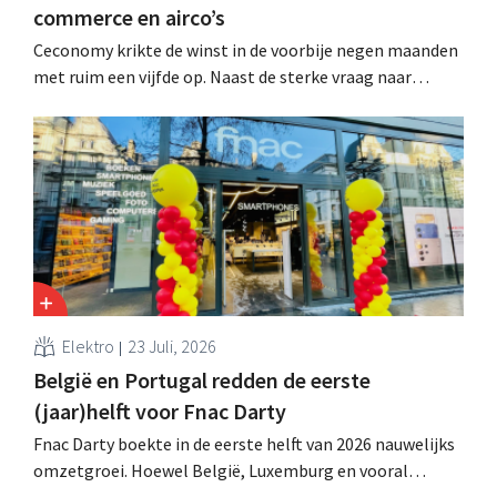
commerce en airco’s
Ceconomy krikte de winst in de voorbije negen maanden
met ruim een vijfde op. Naast de sterke vraag naar
airconditioners droegen ook de webshops, retailmedia
en de marktplaats bij aan de groei.
Elektro
23 Juli, 2026
België en Portugal redden de eerste
(jaar)helft voor Fnac Darty
Fnac Darty boekte in de eerste helft van 2026 nauwelijks
omzetgroei. Hoewel België, Luxemburg en vooral
Portugal aardig groeiden, zag de elektronicaretailer de