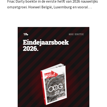
Fnac Darty boekte in de eerste helft van 2026 nauwelijks
omzetgroei. Hoewel België, Luxemburg en vooral
Portugal aardig groeiden, zag de elektronicaretailer de
verkopen op de Franse thuismarkt teruglopen.
Ventilatoren en airconditioners brachten in mei en juni
een welgekomen nieuwe wind.