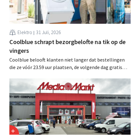
Elektro
31 Juli, 2026
Coolblue schrapt bezorgbelofte na tik op de
vingers
Coolblue belooft klanten niet langer dat bestellingen
die ze vóór 23.59 uur plaatsen, de volgende dag gratis
worden bezorgd. De webwinkel past de formulering aan
nadat de Nederlandse Reclame Code Commissie
oordeelde dat de belofte misleidend en oneerlijk was.