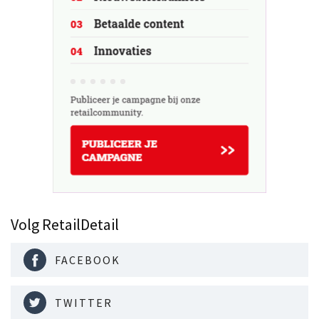
Volg RetailDetail
FACEBOOK
TWITTER