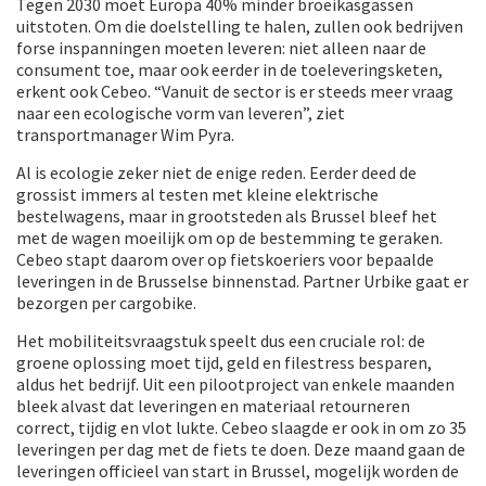
Tegen 2030 moet Europa 40% minder broeikasgassen
uitstoten. Om die doelstelling te halen, zullen ook bedrijven
forse inspanningen moeten leveren: niet alleen naar de
consument toe, maar ook eerder in de toeleveringsketen,
erkent ook Cebeo. “Vanuit de sector is er steeds meer vraag
naar een ecologische vorm van leveren”, ziet
transportmanager Wim Pyra.
Al is ecologie zeker niet de enige reden. Eerder deed de
grossist immers al testen met kleine elektrische
bestelwagens, maar in grootsteden als Brussel bleef het
met de wagen moeilijk om op de bestemming te geraken.
Cebeo stapt daarom over op fietskoeriers voor bepaalde
leveringen in de Brusselse binnenstad. Partner Urbike gaat er
bezorgen per cargobike.
Het mobiliteitsvraagstuk speelt dus een cruciale rol: de
groene oplossing moet tijd, geld en filestress besparen,
aldus het bedrijf. Uit een pilootproject van enkele maanden
bleek alvast dat leveringen en materiaal retourneren
correct, tijdig en vlot lukte. Cebeo slaagde er ook in om zo 35
leveringen per dag met de fiets te doen. Deze maand gaan de
leveringen officieel van start in Brussel, mogelijk worden de