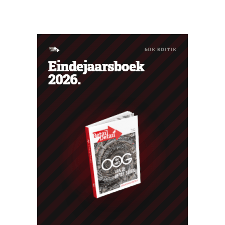
Portugal aardig groeiden, zag de elektronicaretailer de
verkopen op de Franse thuismarkt teruglopen.
Ventilatoren en airconditioners brachten in mei en juni
een welgekomen nieuwe wind.