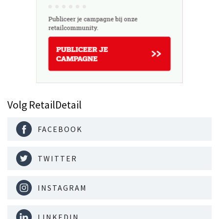
Volg RetailDetail
FACEBOOK
TWITTER
INSTAGRAM
LINKEDIN