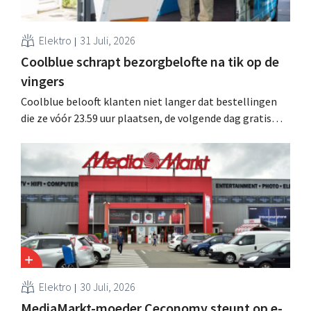
Elektro
31 Juli, 2026
Coolblue schrapt bezorgbelofte na tik op de
vingers
Coolblue belooft klanten niet langer dat bestellingen
die ze vóór 23.59 uur plaatsen, de volgende dag gratis
worden bezorgd. De webwinkel past de formulering aan
nadat de Nederlandse Reclame Code Commissie
oordeelde dat de belofte misleidend en oneerlijk was.
Elektro
30 Juli, 2026
MediaMarkt-moeder Ceconomy steunt op e-