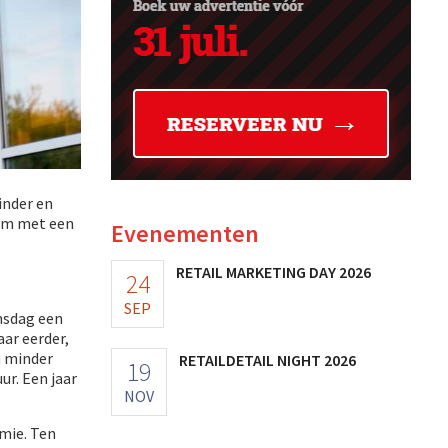
inder en
rom met een
Evenementen
RETAIL MARKETING DAY 2026
24
SEP
insdag een
ar eerder,
n minder
RETAILDETAIL NIGHT 2026
19
ur. Een jaar
NOV
mie. Ten