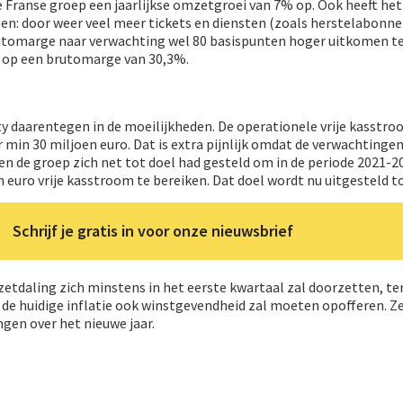
 Franse groep een jaarlijkse omzetgroei van 7% op. Ook heeft het
len: door weer veel meer tickets en diensten (zoals herstelabon
rutomarge naar verwachting wel 80 basispunten hoger uitkomen t
t op een brutomarge van 30,3%.
ty daarentegen in de moeilijkheden. De operationele vrije kasstr
r min 30 miljoen euro. Dat is extra pijnlijk omdat de verwachtinge
en de groep zich net tot doel had gesteld om in de periode 2021-2
 euro vrije kasstroom te bereiken. Dat doel wordt nu uitgesteld t
Schrijf je gratis in voor onze nieuwsbrief
etdaling zich minstens in het eerste kwartaal zal doorzetten, ter
 de huidige inflatie ook winstgevendheid zal moeten opofferen. Ze
ngen over het nieuwe jaar.