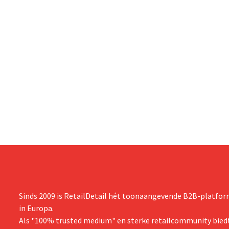
Sinds 2009 is RetailDetail hét toonaangevende B2B-platform
in Europa.
Als "100% trusted medium" en sterke retailcommunity biedt