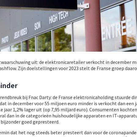
twaarschuwing uit: de elektronicaretailer verkocht in december m
shflow. Zijn doelstellingen voor 2023 stelt de Franse groep daa
inder
rendbreuk bij Fnac Darty: de Franse elektronicaholding stuurde d
t in december voor 55 miljoen euro minder is verkocht dan een ja
e jaar 1,2% lager uit (op 7,95 miljard euro). Consumenten kochte
ral dan in de categorieën huishoudelijke apparaten en IT-apparatu
 bijzonder goed gepresteerd.
emin dat het nog steeds beter presteert dan voor de coronapande