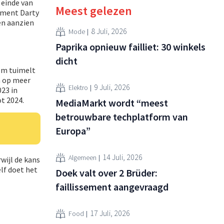
 einde van
Meest gelezen
nement Darty
en aanzien
8 Juli, 2026
Mode
Paprika opnieuw failliet: 30 winkels
dicht
oom tuimelt
n op meer
9 Juli, 2026
Elektro
023 in
ot 2024.
MediaMarkt wordt “meest
betrouwbare techplatform van
Europa”
14 Juli, 2026
Algemeen
wijl de kans
lf doet het
Doek valt over 2 Brüder:
faillissement aangevraagd
17 Juli, 2026
Food