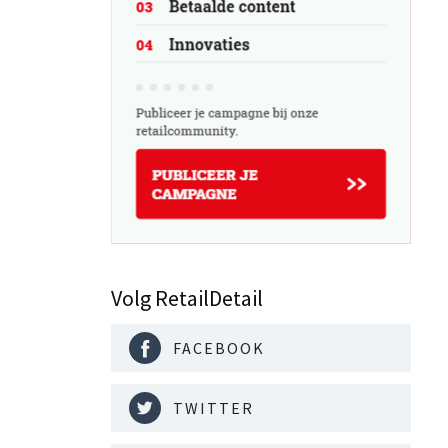
 brachten
ieuwe
Volg RetailDetail
FACEBOOK
TWITTER