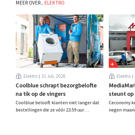
MEER OVER...
ELEKTRO
Elektro
31 Juli, 2026
Elektro
Coolblue schrapt bezorgbelofte
MediaMar
na tik op de vingers
steunt op
Coolblue belooft klanten niet langer dat
Ceconomy kri
bestellingen die ze vóór 23.59 uur
negen maand
plaatsen, de volgende dag gratis worden
Naast de ste
bezorgd. De webwinkel past de
droegen ook
formulering aan nadat de Nederlandse
de marktplaa