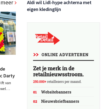
 meer
Aldi wil Lidl-hype achterna met
eigen kledinglijn
 de
ac Darty
lft van
ewel
tugal
op de