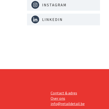
INSTAGRAM
LINKEDIN
Contact & adres
Over ons
info@retaildetail.be