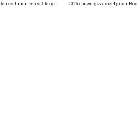
en met ruim een vijfde op.
2026 nauwelijks omzetgroei. Ho
rke vraag naar airconditioners
België, Luxemburg en vooral Por
 de webshops, retailmedia en
aardig groeiden, zag de
ts bij aan de groei.
elektronicaretailer de verkopen 
Franse thuismarkt teruglopen.
Ventilatoren en airconditioners
in mei en juni een welgekomen n
wind.