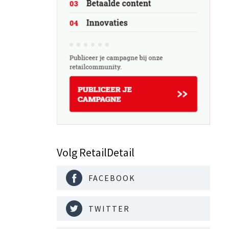
Volg RetailDetail
FACEBOOK
TWITTER