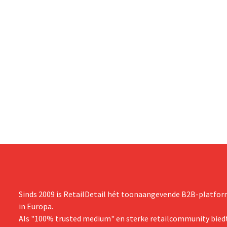
Sinds 2009 is RetailDetail hét toonaangevende B2B-platform
in Europa.
Als "100% trusted medium" en sterke retailcommunity biedt