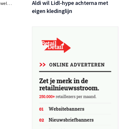
Aldi wil Lidl-hype achterna met
ewel
tugal
eigen kledinglijn
op de
 brachten
ieuwe