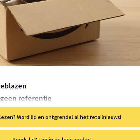
geblazen
s geen referentie
lezen? Word lid en ontgrendel al het retailnieuws!
Reeds lid? Log in en lees verder!