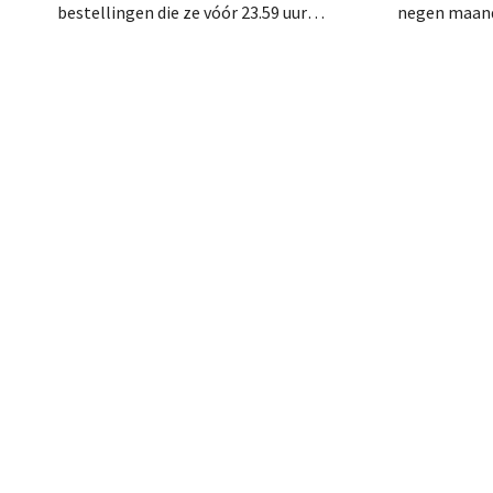
bestellingen die ze vóór 23.59 uur
negen maand
plaatsen, de volgende dag gratis worden
Naast de ste
bezorgd. De webwinkel past de
droegen ook
formulering aan nadat de Nederlandse
de marktplaa
Reclame Code Commissie oordeelde dat
de belofte misleidend en oneerlijk was.