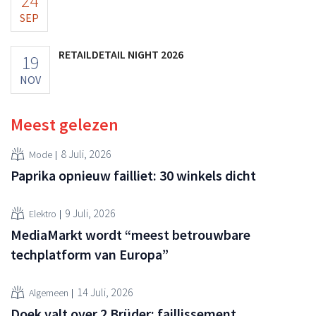
24
SEP
RETAILDETAIL NIGHT 2026
19
NOV
Meest gelezen
8 Juli, 2026
Mode
Paprika opnieuw failliet: 30 winkels dicht
9 Juli, 2026
Elektro
MediaMarkt wordt “meest betrouwbare
techplatform van Europa”
14 Juli, 2026
Algemeen
Doek valt over 2 Brüder: faillissement