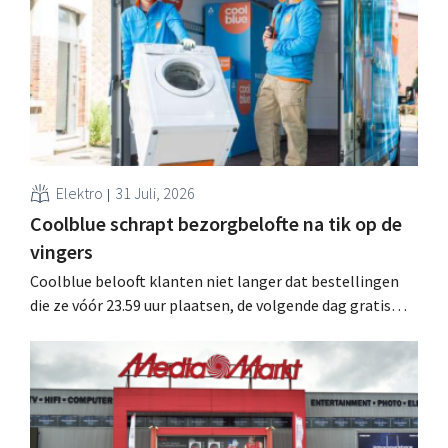
Elektro
31 Juli, 2026
Coolblue schrapt bezorgbelofte na tik op de
vingers
Coolblue belooft klanten niet langer dat bestellingen
die ze vóór 23.59 uur plaatsen, de volgende dag gratis
worden bezorgd. De webwinkel past de formulering aan
nadat de Nederlandse Reclame Code Commissie
oordeelde dat de belofte misleidend en oneerlijk was.