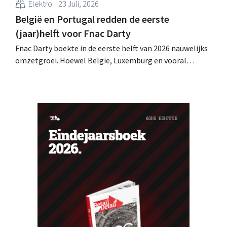
Elektro
23 Juli, 2026
België en Portugal redden de eerste
(jaar)helft voor Fnac Darty
Fnac Darty boekte in de eerste helft van 2026 nauwelijks
omzetgroei. Hoewel België, Luxemburg en vooral
Portugal aardig groeiden, zag de elektronicaretailer de
verkopen op de Franse thuismarkt teruglopen.
Ventilatoren en airconditioners brachten in mei en juni
een welgekomen nieuwe wind.