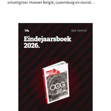
omzetgroei. Hoewel België, Luxemburg en vooral
Portugal aardig groeiden, zag de elektronicaretailer de
verkopen op de Franse thuismarkt teruglopen.
Ventilatoren en airconditioners brachten in mei en juni
een welgekomen nieuwe wind.