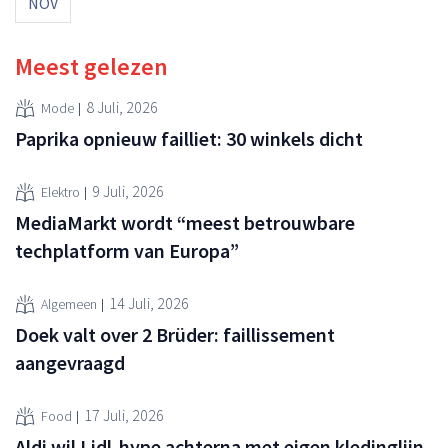
NOV
Meest gelezen
8 Juli, 2026
Mode
Paprika opnieuw failliet: 30 winkels dicht
9 Juli, 2026
Elektro
MediaMarkt wordt “meest betrouwbare
techplatform van Europa”
14 Juli, 2026
Algemeen
Doek valt over 2 Brüder: faillissement
aangevraagd
17 Juli, 2026
Food
Aldi wil Lidl-hype achterna met eigen kledinglijn