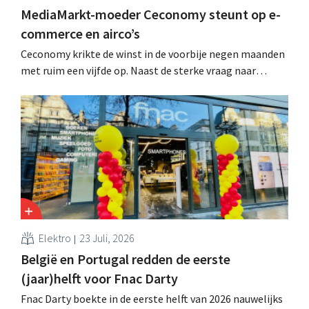
MediaMarkt-moeder Ceconomy steunt op e-
commerce en airco’s
Ceconomy krikte de winst in de voorbije negen maanden
met ruim een vijfde op. Naast de sterke vraag naar
airconditioners droegen ook de webshops, retailmedia
en de marktplaats bij aan de groei.
Elektro
23 Juli, 2026
België en Portugal redden de eerste
(jaar)helft voor Fnac Darty
Fnac Darty boekte in de eerste helft van 2026 nauwelijks