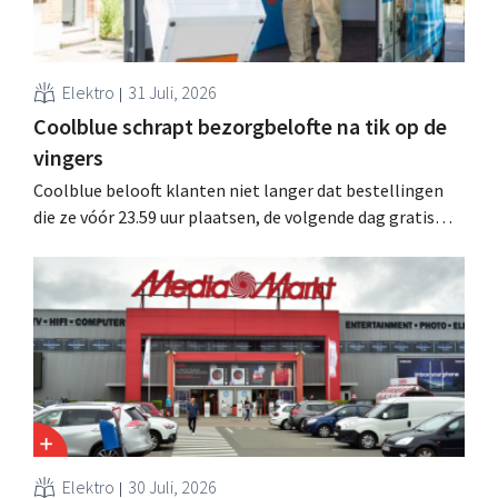
Elektro
31 Juli, 2026
Coolblue schrapt bezorgbelofte na tik op de
vingers
Coolblue belooft klanten niet langer dat bestellingen
die ze vóór 23.59 uur plaatsen, de volgende dag gratis
worden bezorgd. De webwinkel past de formulering aan
nadat de Nederlandse Reclame Code Commissie
oordeelde dat de belofte misleidend en oneerlijk was.
Elektro
30 Juli, 2026