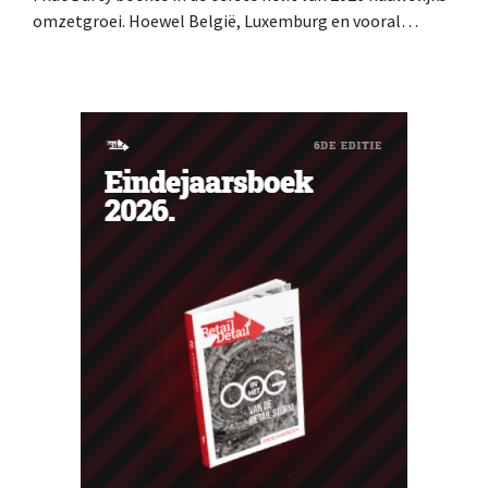
omzetgroei. Hoewel België, Luxemburg en vooral
Portugal aardig groeiden, zag de elektronicaretailer de
verkopen op de Franse thuismarkt teruglopen.
Ventilatoren en airconditioners brachten in mei en juni
een welgekomen nieuwe wind.