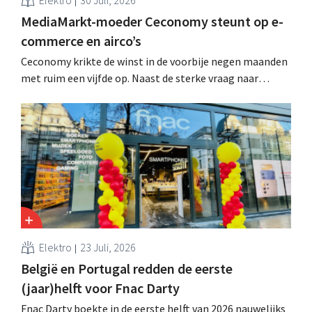
MediaMarkt-moeder Ceconomy steunt op e-
commerce en airco’s
Ceconomy krikte de winst in de voorbije negen maanden
met ruim een vijfde op. Naast de sterke vraag naar
airconditioners droegen ook de webshops, retailmedia
en de marktplaats bij aan de groei.
Elektro
23 Juli, 2026
België en Portugal redden de eerste
(jaar)helft voor Fnac Darty
Fnac Darty boekte in de eerste helft van 2026 nauwelijks