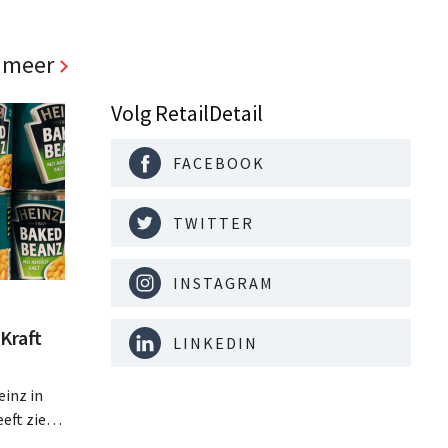
 meer
Volg RetailDetail
FACEBOOK
TWITTER
INSTAGRAM
Kraft
LINKEDIN
inz in
eft zien
an beter