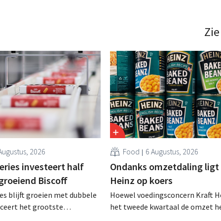
Zie
Augustus, 2026
Food
6 Augustus, 2026
ries investeert half
Ondanks omzetdaling ligt 
 groeiend Biscoff
Heinz op koers
es blijft groeien met dubbele
Hoewel voedingsconcern Kraft He
anceert het grootste
het tweede kwartaal de omzet he
sprogramma ooit om de
dalen, spreekt het bedrijf toch v