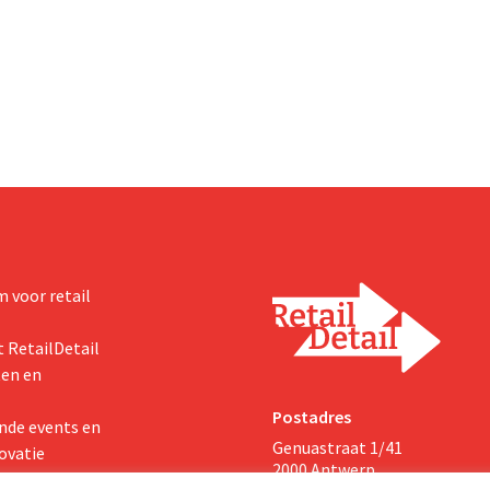
aciteit voor Biscoff uit te
dan verwachte resultaten. De
We moeten dit momentum
multinational verhoogt de inves
en de vooruitzichten.
 voor retail
 RetailDetail
ten en
Postadres
nde events en
Genuastraat 1/41
ovatie
2000 Antwerp