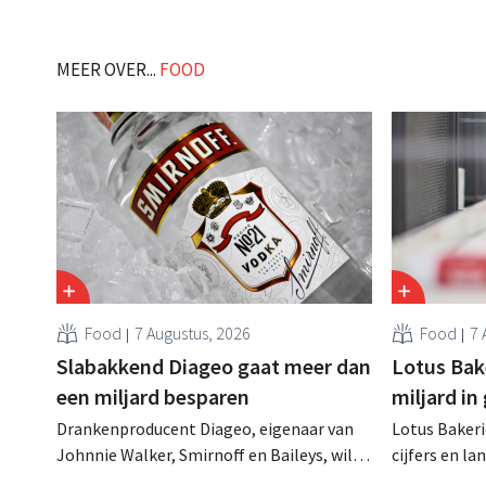
MEER OVER...
FOOD
Food
7 Augustus, 2026
Food
7 
Slabakkend Diageo gaat meer dan
Lotus Bake
een miljard besparen
miljard in
Drankenproducent Diageo, eigenaar van
Lotus Bakeri
Johnnie Walker, Smirnoff en Baileys, wil
cijfers en l
na een omzetdaling fors in de kosten
investering