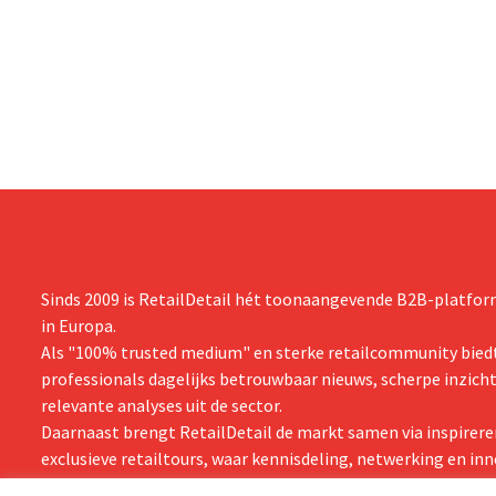
snijden en tegelijk investeren in groei voor
productiecap
onder andere Guiness en voorgemixte
breiden: “
cocktails.
grijpen”.
Sinds 2009 is RetailDetail hét toonaangevende B2B-platform
in Europa.
Als "100% trusted medium" en sterke retailcommunity biedt
professionals dagelijks betrouwbaar nieuws, scherpe inzich
relevante analyses uit de sector.
Daarnaast brengt RetailDetail de markt samen via inspirere
exclusieve retailtours, waar kennisdeling, netwerking en inn
centraal staan.