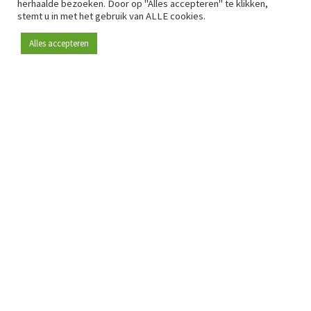
herhaalde bezoeken. Door op "Alles accepteren" te klikken,
stemt u in met het gebruik van ALLE cookies.
Alles accepteren
Sinds 2009 is RetailDetail hét toonaangevende B2B-
platform voor retail in Europa.
Als "100% trusted medium" en sterke retailcommunity biedt
RetailDetail professionals dagelijks betrouwbaar nieuws,
scherpe inzichten en relevante analyses uit de sector.
Daarnaast brengt RetailDetail de markt samen via
inspirerende events en exclusieve retailtours, waar
kennisdeling, netwerking en innovatie centraal staan.