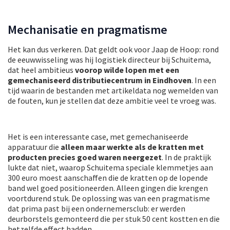
Mechanisatie en pragmatisme
Het kan dus verkeren. Dat geldt ook voor Jaap de Hoop: rond
de eeuwwisseling was hij logistiek directeur bij Schuitema,
dat heel ambitieus
voorop wilde lopen met een
gemechaniseerd distributiecentrum in Eindhoven
. In een
tijd waarin de bestanden met artikeldata nog wemelden van
de fouten, kun je stellen dat deze ambitie veel te vroeg was.
Het is een interessante case, met gemechaniseerde
apparatuur die
alleen maar werkte als de kratten met
producten precies goed waren neergezet
. In de praktijk
lukte dat niet, waarop Schuitema speciale klemmetjes aan
300 euro moest aanschaffen die de kratten op de lopende
band wel goed positioneerden. Alleen gingen die krengen
voortdurend stuk. De oplossing was van een pragmatisme
dat prima past bij een ondernemersclub: er werden
deurborstels gemonteerd die per stuk 50 cent kostten en die
hetzelfde effect hadden…