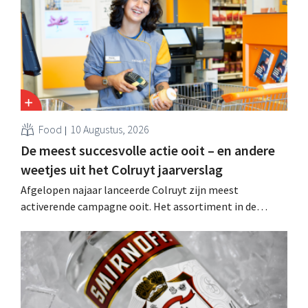
Food
10 Augustus, 2026
De meest succesvolle actie ooit – en andere
weetjes uit het Colruyt jaarverslag
Afgelopen najaar lanceerde Colruyt zijn meest
activerende campagne ooit. Het assortiment in de
supermarkten evolueert, het retailmedia-aanbod breidt
uit en een “moorddiner” blijkt de topper onder de
kookworkshops.