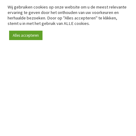
Wij gebruiken cookies op onze website om u de meest relevante
ervaring te geven door het onthouden van uw voorkeuren en
herhaalde bezoeken. Door op "Alles accepteren" te klikken,
stemt u in met het gebruik van ALLE cookies.
Alles accepteren
Sinds 2009 is RetailDetail hét toonaangevende B2B-
platform voor retail in Europa.
Als "100% trusted medium" en sterke retailcommunity biedt
RetailDetail professionals dagelijks betrouwbaar nieuws,
scherpe inzichten en relevante analyses uit de sector.
Daarnaast brengt RetailDetail de markt samen via
inspirerende events en exclusieve retailtours, waar