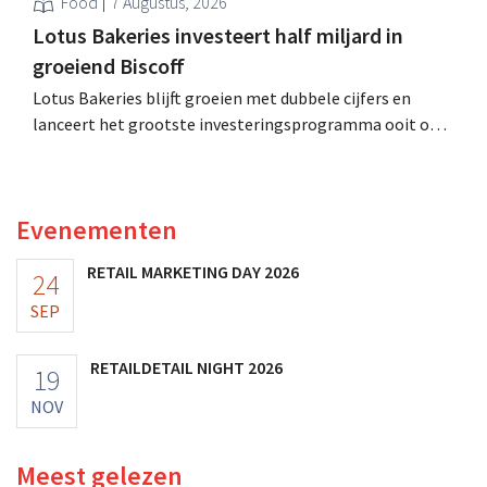
Food
7 Augustus, 2026
Lotus Bakeries investeert half miljard in
groeiend Biscoff
Lotus Bakeries blijft groeien met dubbele cijfers en
lanceert het grootste investeringsprogramma ooit om
de productiecapaciteit voor Biscoff uit te breiden: “We
moeten dit momentum grijpen”.
Evenementen
RETAIL MARKETING DAY 2026
24
SEP
RETAILDETAIL NIGHT 2026
19
NOV
Meest gelezen