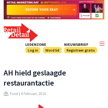
LEDENZONE
NIEUWSBRIEF
Log in
Word lid
Registreer gratis
AH hield geslaagde
restaurantactie
Food
4 Februari, 2016