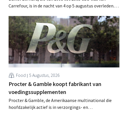
Carrefour, is in de nacht van 4 op 5 augustus overleden.
Hij versterkte de internationale activiteiten van de
retailer, realiseerde de fusie met Promodès en nam
toenmalig Belgisch marktleider GB over.
Food
5 Augustus, 2026
Procter & Gamble koopt fabrikant van
voedingssupplementen
Procter & Gamble, de Amerikaanse multinational die
hoofdzakelijk actief is in verzorgings- en
huishoudproducten, telt miljarden neer voor de
overname van Thorne, een producent van
voedingssupplementen.