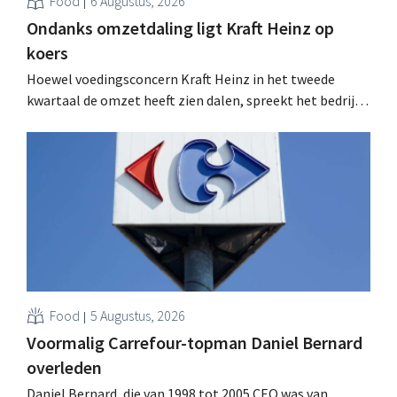
Food
6 Augustus, 2026
Ondanks omzetdaling ligt Kraft Heinz op
koers
Hoewel voedingsconcern Kraft Heinz in het tweede
kwartaal de omzet heeft zien dalen, spreekt het bedrijf
toch van beter dan verwachte resultaten. De
multinational verhoogt de investeringen en de
vooruitzichten.
Food
5 Augustus, 2026
Voormalig Carrefour-topman Daniel Bernard
overleden
Daniel Bernard, die van 1998 tot 2005 CEO was van