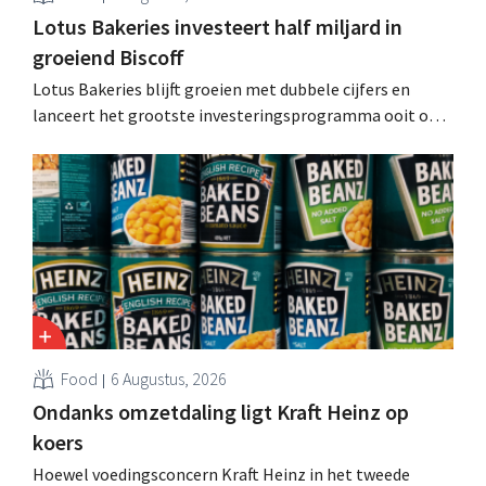
Lotus Bakeries investeert half miljard in
groeiend Biscoff
Lotus Bakeries blijft groeien met dubbele cijfers en
lanceert het grootste investeringsprogramma ooit om
de productiecapaciteit voor Biscoff uit te breiden: “We
moeten dit momentum grijpen”.
Food
6 Augustus, 2026
Ondanks omzetdaling ligt Kraft Heinz op
koers
Hoewel voedingsconcern Kraft Heinz in het tweede