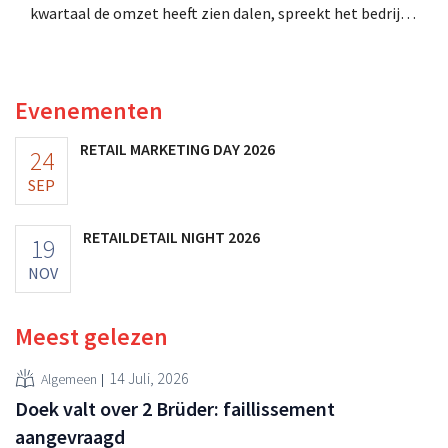
kwartaal de omzet heeft zien dalen, spreekt het bedrijf
toch van beter dan verwachte resultaten. De
multinational verhoogt de investeringen en de
vooruitzichten.
Evenementen
RETAIL MARKETING DAY 2026
24
SEP
RETAILDETAIL NIGHT 2026
19
NOV
Meest gelezen
14 Juli, 2026
Algemeen
Doek valt over 2 Brüder: faillissement
aangevraagd