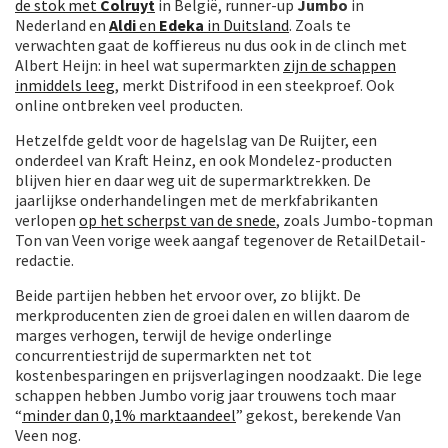
de stok met
Colruyt
in België, runner-up
Jumbo
in
Nederland en
Aldi
en
Edeka
in Duitsland
. Zoals te
verwachten gaat de koffiereus nu dus ook in de clinch met
Albert Heijn: in heel wat supermarkten
zijn de schappen
inmiddels leeg
, merkt Distrifood in een steekproef. Ook
online ontbreken veel producten.
Hetzelfde geldt voor de hagelslag van De Ruijter, een
onderdeel van Kraft Heinz, en ook Mondelez-producten
blijven hier en daar weg uit de supermarktrekken. De
jaarlijkse onderhandelingen met de merkfabrikanten
verlopen
op het scherpst van de snede
, zoals Jumbo-topman
Ton van Veen vorige week aangaf tegenover de RetailDetail-
redactie.
Beide partijen hebben het ervoor over, zo blijkt. De
merkproducenten zien de groei dalen en willen daarom de
marges verhogen, terwijl de hevige onderlinge
concurrentiestrijd de supermarkten net tot
kostenbesparingen en prijsverlagingen noodzaakt. Die lege
schappen hebben Jumbo vorig jaar trouwens toch maar
“
minder dan 0,1% marktaandeel
” gekost, berekende Van
Veen nog.