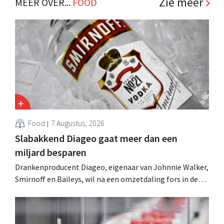
Zie meer
MEER OVER...
FOOD
Food
7 Augustus, 2026
Slabakkend Diageo gaat meer dan een
miljard besparen
Drankenproducent Diageo, eigenaar van Johnnie Walker,
Smirnoff en Baileys, wil na een omzetdaling fors in de
kosten snijden en tegelijk investeren in groei voor onder
andere Guiness en voorgemixte cocktails.