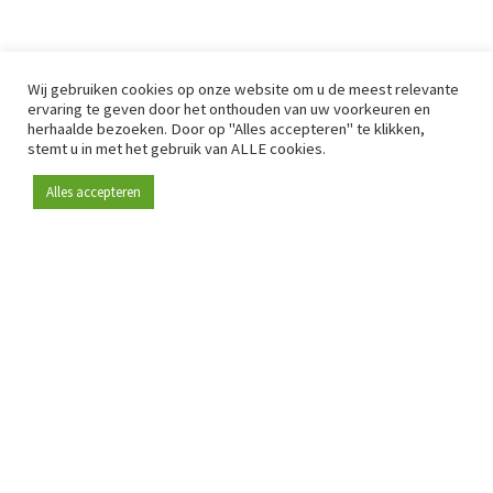
Wij gebruiken cookies op onze website om u de meest relevante
ervaring te geven door het onthouden van uw voorkeuren en
herhaalde bezoeken. Door op "Alles accepteren" te klikken,
stemt u in met het gebruik van ALLE cookies.
Alles accepteren
Sinds 2009 is RetailDetail hét toonaangevende B2B-
platform voor retail in Europa.
Als "100% trusted medium" en sterke retailcommunity biedt
RetailDetail professionals dagelijks betrouwbaar nieuws,