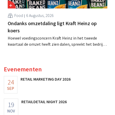
Food
6 Augustus, 2026
Ondanks omzetdaling ligt Kraft Heinz op
koers
Hoewel voedingsconcern Kraft Heinz in het tweede
kwartaal de omzet heeft zien dalen, spreekt het bedrijf
toch van beter dan verwachte resultaten. De
multinational verhoogt de investeringen en de
vooruitzichten.
Evenementen
RETAIL MARKETING DAY 2026
24
SEP
RETAILDETAIL NIGHT 2026
19
NOV