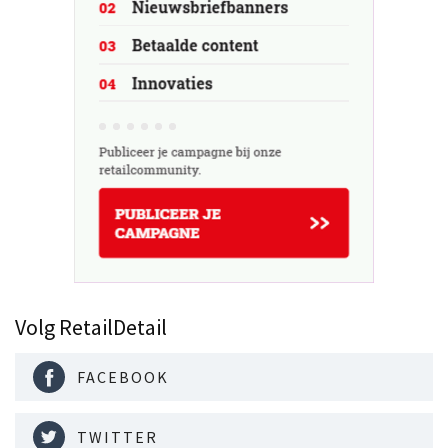
Volg RetailDetail
FACEBOOK
TWITTER