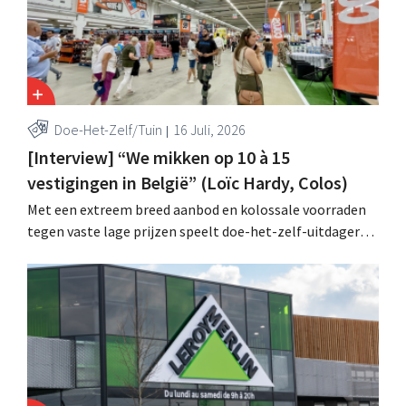
Doe-Het-Zelf/Tuin
16 Juli, 2026
[Interview] “We mikken op 10 à 15
vestigingen in België” (Loïc Hardy, Colos)
Met een extreem breed aanbod en kolossale voorraden
tegen vaste lage prijzen speelt doe-het-zelf-uitdager
Colos in op de groeiende markt voor totaalrenovaties.
“We lossen drie belangrijke problemen op voor onze
klanten,” zegt topman Loïc Hardy.