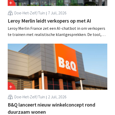
Doe-Het-Zelf/Tuin
7 Juli, 2026
Leroy Merlin leidt verkopers op met AI
Leroy Merlin France zet een AI-chatbot in om verkopers
te trainen met realistische klantgesprekken. De tool,
Pocket Coach, draaide al vier maanden in een
proefproject in acht winkels en leverde volgens de
retailer meer vertrouwen bij teams, betere commerciële
resultaten en tevredener klanten op.
Doe-Het-Zelf/Tuin
2 Juli, 2026
B&Q lanceert nieuw winkelconcept rond
duurzaam wonen