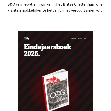
B&Q vernieuwt zijn winkel in het Britse Cheltenham om
klanten makkelijker te helpen bij het verduurzamen van
hun woning. De vestiging krijgt onder meer nieuwe
presentaties en extra advies rond energie, tuinieren en
duurzamere keuzes. De retailer gebruikt de winkel als
testlocatie voor een bredere uitrol.