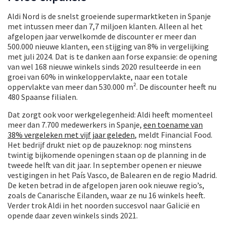
Aldi Nord is de snelst groeiende supermarktketen in Spanje
met intussen meer dan 7,7 miljoen klanten. Alleen al het
afgelopen jaar verwelkomde de discounter er meer dan
500.000 nieuwe klanten, een stijging van 8% in vergelijking
met juli 2024. Dat is te danken aan forse expansie: de opening
van wel 168 nieuwe winkels sinds 2020 resulteerde in een
groei van 60% in winkeloppervlakte, naar een totale
oppervlakte van meer dan 530.000 m². De discounter heeft nu
480 Spaanse filialen.
Dat zorgt ook voor werkgelegenheid: Aldi heeft momenteel
meer dan 7.700 medewerkers in Spanje,
een toename van
38% vergeleken met vijf jaar geleden
, meldt Financial Food.
Het bedrijf drukt niet op de pauzeknop: nog minstens
twintig bijkomende openingen staan op de planning in de
tweede helft van dit jaar. In september openen er nieuwe
vestigingen in het País Vasco, de Balearen en de regio Madrid.
De keten betrad in de afgelopen jaren ook nieuwe regio’s,
zoals de Canarische Eilanden, waar ze nu 16 winkels heeft.
Verder trok Aldi in het noorden succesvol naar Galicië en
opende daar zeven winkels sinds 2021.