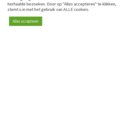
herhaalde bezoeken. Door op "Alles accepteren" te klikken,
stemt u in met het gebruik van ALLE cookies.
Alles accepteren
Sinds 2009 is RetailDetail hét toonaangevende B2B-
platform voor retail in Europa.
Als "100% trusted medium" en sterke retailcommunity biedt
RetailDetail professionals dagelijks betrouwbaar nieuws,
scherpe inzichten en relevante analyses uit de sector.
Daarnaast brengt RetailDetail de markt samen via
inspirerende events en exclusieve retailtours, waar
kennisdeling, netwerking en innovatie centraal staan.