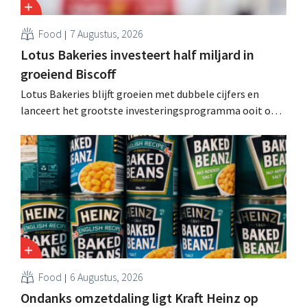
Food
7 Augustus, 2026
Lotus Bakeries investeert half miljard in
groeiend Biscoff
Lotus Bakeries blijft groeien met dubbele cijfers en
lanceert het grootste investeringsprogramma ooit om
de productiecapaciteit voor Biscoff uit te breiden: “We
moeten dit momentum grijpen”.
Food
6 Augustus, 2026
Ondanks omzetdaling ligt Kraft Heinz op