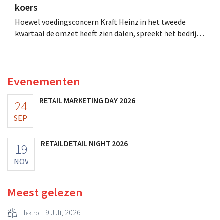
koers
Hoewel voedingsconcern Kraft Heinz in het tweede
kwartaal de omzet heeft zien dalen, spreekt het bedrijf
toch van beter dan verwachte resultaten. De
multinational verhoogt de investeringen en de
vooruitzichten.
Evenementen
RETAIL MARKETING DAY 2026
24
SEP
RETAILDETAIL NIGHT 2026
19
NOV
Meest gelezen
9 Juli, 2026
Elektro