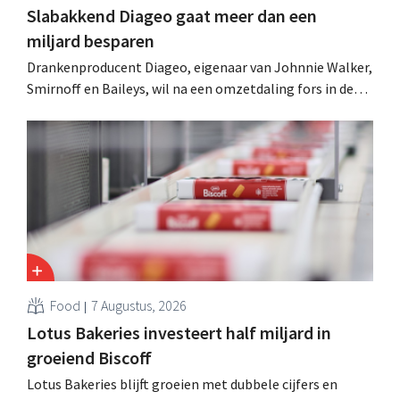
Slabakkend Diageo gaat meer dan een
miljard besparen
Drankenproducent Diageo, eigenaar van Johnnie Walker,
Smirnoff en Baileys, wil na een omzetdaling fors in de
kosten snijden en tegelijk investeren in groei voor onder
andere Guiness en voorgemixte cocktails.
Food
7 Augustus, 2026
Lotus Bakeries investeert half miljard in
groeiend Biscoff
Lotus Bakeries blijft groeien met dubbele cijfers en