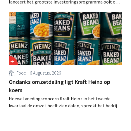
lanceert het grootste investeringsprogramma ooit om
de productiecapaciteit voor Biscoff uit te breiden: “We
moeten dit momentum grijpen”.
Food
6 Augustus, 2026
Ondanks omzetdaling ligt Kraft Heinz op
koers
Hoewel voedingsconcern Kraft Heinz in het tweede
kwartaal de omzet heeft zien dalen, spreekt het bedrijf
toch van beter dan verwachte resultaten. De
multinational verhoogt de investeringen en de
vooruitzichten.