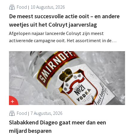
Food
10 Augustus, 2026
De meest succesvolle actie ooit – en andere
weetjes uit het Colruyt jaarverslag
Afgelopen najaar lanceerde Colruyt zijn meest
activerende campagne ooit. Het assortiment in de
supermarkten evolueert, het retailmedia-aanbod breidt
uit en een “moorddiner” blijkt de topper onder de
kookworkshops.
Food
7 Augustus, 2026
Slabakkend Diageo gaat meer dan een
miljard besparen