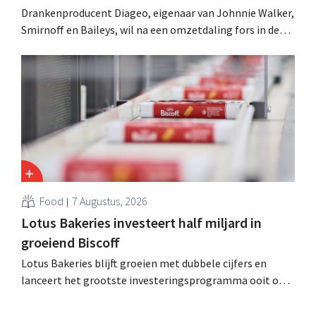
Drankenproducent Diageo, eigenaar van Johnnie Walker,
Smirnoff en Baileys, wil na een omzetdaling fors in de
kosten snijden en tegelijk investeren in groei voor onder
andere Guiness en voorgemixte cocktails.
Food
7 Augustus, 2026
Lotus Bakeries investeert half miljard in
groeiend Biscoff
Lotus Bakeries blijft groeien met dubbele cijfers en
lanceert het grootste investeringsprogramma ooit om
de productiecapaciteit voor Biscoff uit te breiden: “We
moeten dit momentum grijpen”.