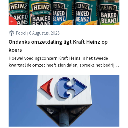
Food
6 Augustus, 2026
Ondanks omzetdaling ligt Kraft Heinz op
koers
Hoewel voedingsconcern Kraft Heinz in het tweede
kwartaal de omzet heeft zien dalen, spreekt het bedrijf
toch van beter dan verwachte resultaten. De
multinational verhoogt de investeringen en de
vooruitzichten.