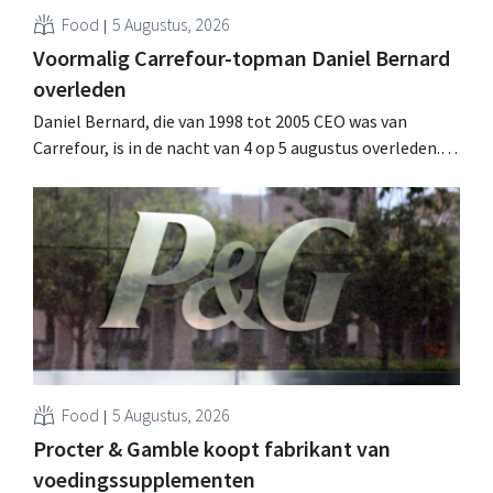
Food
5 Augustus, 2026
Voormalig Carrefour-topman Daniel Bernard
overleden
Daniel Bernard, die van 1998 tot 2005 CEO was van
Carrefour, is in de nacht van 4 op 5 augustus overleden.
Hij versterkte de internationale activiteiten van de
retailer, realiseerde de fusie met Promodès en nam
toenmalig Belgisch marktleider GB over.
Food
5 Augustus, 2026
Procter & Gamble koopt fabrikant van
voedingssupplementen