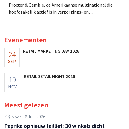
Procter & Gamble, de Amerikaanse multinational die
hoofdzakelijk actief is in verzorgings- en
huishoudproducten, telt miljarden neer voor de
overname van Thorne, een producent van
voedingssupplementen.
Evenementen
RETAIL MARKETING DAY 2026
24
SEP
RETAILDETAIL NIGHT 2026
19
NOV
Meest gelezen
8 Juli, 2026
Mode
Paprika opnieuw failliet: 30 winkels dicht