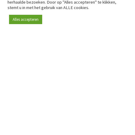
herhaalde bezoeken. Door op "Alles accepteren" te klikken,
stemt u in met het gebruik van ALLE cookies.
Alles accepteren
Sinds 2009 is RetailDetail hét toonaangevende B2B-
platform voor retail in Europa.
Als "100% trusted medium" en sterke retailcommunity biedt
RetailDetail professionals dagelijks betrouwbaar nieuws,
scherpe inzichten en relevante analyses uit de sector.
Daarnaast brengt RetailDetail de markt samen via
inspirerende events en exclusieve retailtours, waar
kennisdeling, netwerking en innovatie centraal staan.