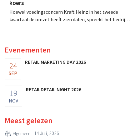
koers
Hoewel voedingsconcern Kraft Heinz in het tweede
kwartaal de omzet heeft zien dalen, spreekt het bedrijf
toch van beter dan verwachte resultaten. De
multinational verhoogt de investeringen en de
vooruitzichten.
Evenementen
RETAIL MARKETING DAY 2026
24
SEP
RETAILDETAIL NIGHT 2026
19
NOV
Meest gelezen
14 Juli, 2026
Algemeen