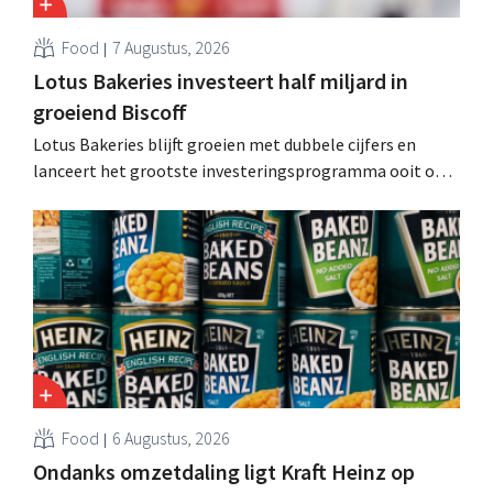
Food
7 Augustus, 2026
Lotus Bakeries investeert half miljard in
groeiend Biscoff
Lotus Bakeries blijft groeien met dubbele cijfers en
lanceert het grootste investeringsprogramma ooit om
de productiecapaciteit voor Biscoff uit te breiden: “We
moeten dit momentum grijpen”.
Food
6 Augustus, 2026
Ondanks omzetdaling ligt Kraft Heinz op