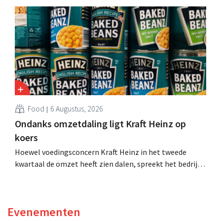
de productiecapaciteit voor Biscoff uit te breiden: “We
moeten dit momentum grijpen”.
Food
6 Augustus, 2026
Ondanks omzetdaling ligt Kraft Heinz op
koers
Hoewel voedingsconcern Kraft Heinz in het tweede
kwartaal de omzet heeft zien dalen, spreekt het bedrijf
toch van beter dan verwachte resultaten. De
multinational verhoogt de investeringen en de
vooruitzichten.
Evenementen