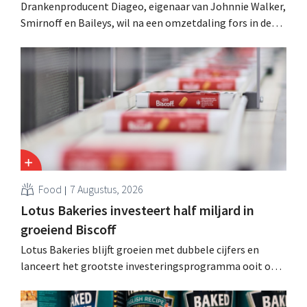
Drankenproducent Diageo, eigenaar van Johnnie Walker,
Smirnoff en Baileys, wil na een omzetdaling fors in de
kosten snijden en tegelijk investeren in groei voor onder
andere Guiness en voorgemixte cocktails.
Food
7 Augustus, 2026
Lotus Bakeries investeert half miljard in
groeiend Biscoff
Lotus Bakeries blijft groeien met dubbele cijfers en
lanceert het grootste investeringsprogramma ooit om
de productiecapaciteit voor Biscoff uit te breiden: “We
moeten dit momentum grijpen”.