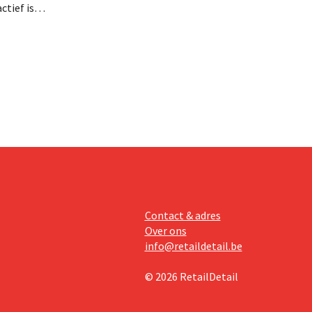
tief is in
en, telt
 van
Contact & adres
Over ons
info@retaildetail.be
© 2026 RetailDetail