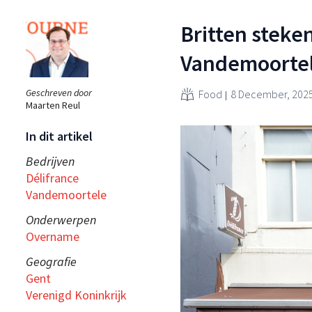
Britten steke
Vandemoorte
Geschreven door
Food
8 December, 202
Maarten Reul
In dit artikel
Bedrijven
Délifrance
Vandemoortele
Onderwerpen
Overname
Geografie
Gent
Verenigd Koninkrijk