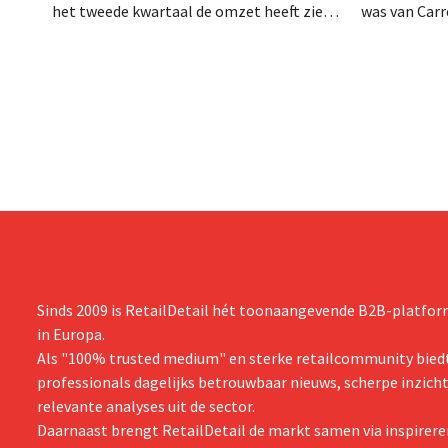
het tweede kwartaal de omzet heeft zien
was van Carre
dalen, spreekt het bedrijf toch van beter
augustus ove
dan verwachte resultaten. De
international
multinational verhoogt de investeringen
realiseerde 
en de vooruitzichten.
nam toenmal
over.
Sinds 2009 is RetailDetail hét toonaangevende B2B-platform
in Europa.
Als "100% trusted medium" en sterke retailcommunity biedt
professionals dagelijks betrouwbaar nieuws, scherpe inzich
relevante analyses uit de sector.
Daarnaast brengt RetailDetail de markt samen via inspirere