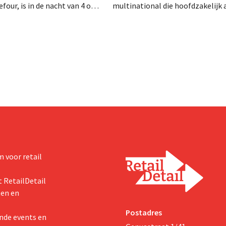
four, is in de nacht van 4 op 5
multinational die hoofdzakelijk ac
rleden. Hij versterkte de
verzorgings- en huishoudproduct
e activiteiten van de retailer,
miljarden neer voor de overname
de fusie met Promodès en
Thorne, een producent van
ig Belgisch marktleider GB
voedingssupplementen.
 voor retail
 RetailDetail
ten en
Postadres
nde events en