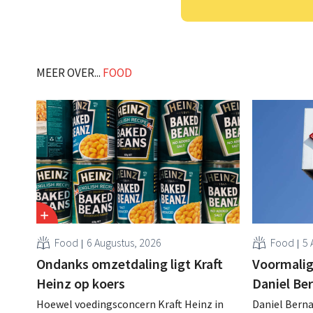
MEER OVER...
FOOD
Food
6 Augustus, 2026
Food
5 
Ondanks omzetdaling ligt Kraft
Voormalig
Heinz op koers
Daniel Be
Hoewel voedingsconcern Kraft Heinz in
Daniel Berna