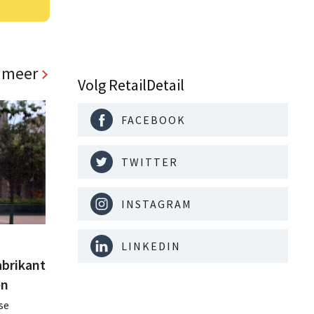
 meer
Volg RetailDetail
FACEBOOK
TWITTER
INSTAGRAM
LINKEDIN
abrikant
en
se