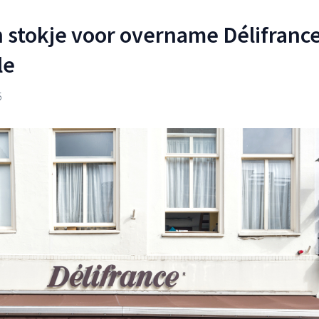
n stokje voor overname Délifranc
le
5