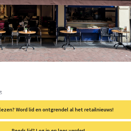
s
lezen? Word lid en ontgrendel al het retailnieuws!
Reeds lid? Log in en lees verder!