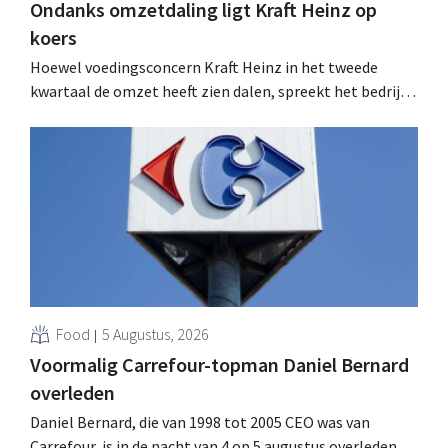
Ondanks omzetdaling ligt Kraft Heinz op
koers
Hoewel voedingsconcern Kraft Heinz in het tweede
kwartaal de omzet heeft zien dalen, spreekt het bedrijf
toch van beter dan verwachte resultaten. De
multinational verhoogt de investeringen en de
vooruitzichten.
Food
5 Augustus, 2026
Voormalig Carrefour-topman Daniel Bernard
overleden
Daniel Bernard, die van 1998 tot 2005 CEO was van
Carrefour, is in de nacht van 4 op 5 augustus overleden.