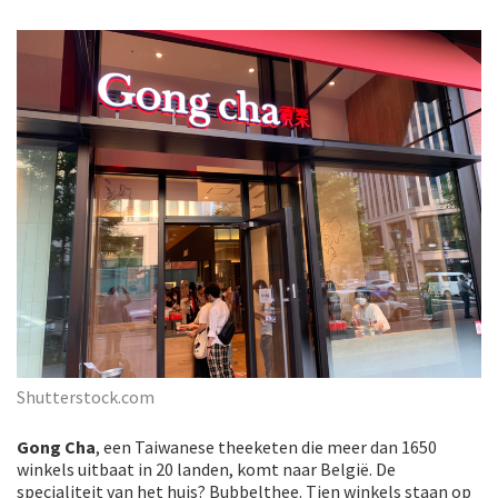
Shutterstock.com
Gong Cha
, een Taiwanese theeketen die meer dan 1650
winkels uitbaat in 20 landen, komt naar België. De
specialiteit van het huis? Bubbelthee. Tien winkels staan op