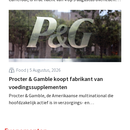
Hij versterkte de internationale activiteiten van de
retailer, realiseerde de fusie met Promodès en nam
toenmalig Belgisch marktleider GB over.
Food
5 Augustus, 2026
Procter & Gamble koopt fabrikant van
voedingssupplementen
Procter & Gamble, de Amerikaanse multinational die
hoofdzakelijk actief is in verzorgings- en
huishoudproducten, telt miljarden neer voor de
overname van Thorne, een producent van
voedingssupplementen.