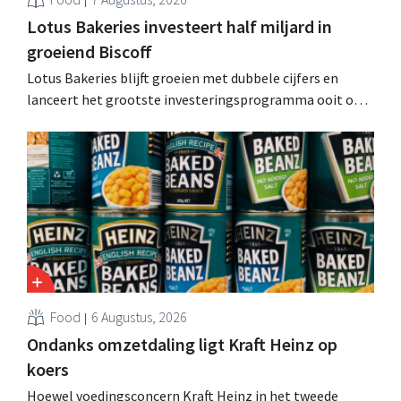
Lotus Bakeries investeert half miljard in
groeiend Biscoff
Lotus Bakeries blijft groeien met dubbele cijfers en
lanceert het grootste investeringsprogramma ooit om
de productiecapaciteit voor Biscoff uit te breiden: “We
moeten dit momentum grijpen”.
Food
6 Augustus, 2026
Ondanks omzetdaling ligt Kraft Heinz op
koers
Hoewel voedingsconcern Kraft Heinz in het tweede