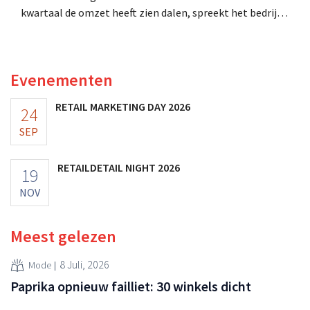
kwartaal de omzet heeft zien dalen, spreekt het bedrijf
toch van beter dan verwachte resultaten. De
multinational verhoogt de investeringen en de
vooruitzichten.
Evenementen
RETAIL MARKETING DAY 2026
24
SEP
RETAILDETAIL NIGHT 2026
19
NOV
Meest gelezen
8 Juli, 2026
Mode
Paprika opnieuw failliet: 30 winkels dicht