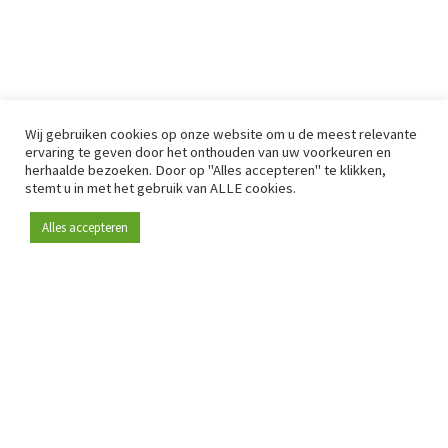
Wij gebruiken cookies op onze website om u de meest relevante
ervaring te geven door het onthouden van uw voorkeuren en
herhaalde bezoeken. Door op "Alles accepteren" te klikken,
stemt u in met het gebruik van ALLE cookies.
Alles accepteren
Sinds 2009 is RetailDetail hét toonaangevende B2B-
platform voor retail in Europa.