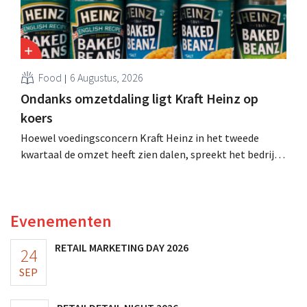
Food
6 Augustus, 2026
Ondanks omzetdaling ligt Kraft Heinz op
koers
Hoewel voedingsconcern Kraft Heinz in het tweede
kwartaal de omzet heeft zien dalen, spreekt het bedrijf
toch van beter dan verwachte resultaten. De
multinational verhoogt de investeringen en de
vooruitzichten.
Evenementen
RETAIL MARKETING DAY 2026
24
SEP