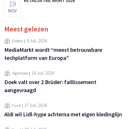
RETAILDETAIL NIGHT 2026
19
NOV
Meest gelezen
9 Juli, 2026
Elektro
MediaMarkt wordt “meest betrouwbare
techplatform van Europa”
14 Juli, 2026
Algemeen
Doek valt over 2 Brüder: faillissement
aangevraagd
17 Juli, 2026
Food
Aldi wil Lidl-hype achterna met eigen kledinglijn