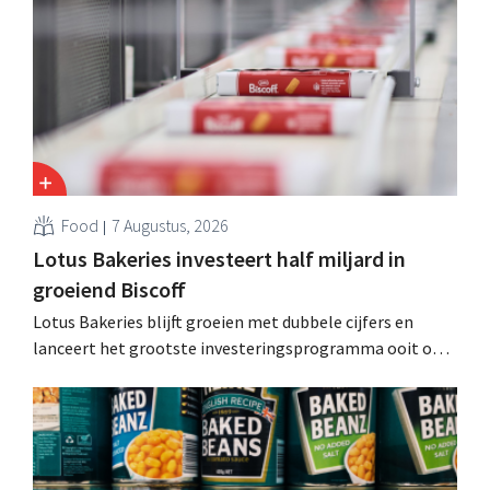
andere Guiness en voorgemixte cocktails.
Food
7 Augustus, 2026
Lotus Bakeries investeert half miljard in
groeiend Biscoff
Lotus Bakeries blijft groeien met dubbele cijfers en
lanceert het grootste investeringsprogramma ooit om
de productiecapaciteit voor Biscoff uit te breiden: “We
moeten dit momentum grijpen”.