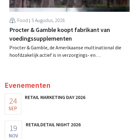
Food
5 Augustus, 2026
Procter & Gamble koopt fabrikant van
voedingssupplementen
Procter & Gamble, de Amerikaanse multinational die
hoofdzakelijk actief is in verzorgings- en
huishoudproducten, telt miljarden neer voor de
overname van Thorne, een producent van
voedingssupplementen.
Evenementen
RETAIL MARKETING DAY 2026
24
SEP
RETAILDETAIL NIGHT 2026
19
NOV