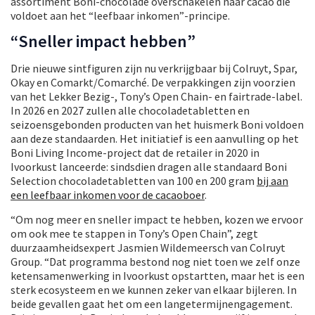
assortiment Boni-chocolade overschakelen naar cacao die
voldoet aan het “leefbaar inkomen”-principe.
“Sneller impact hebben”
Drie nieuwe sintfiguren zijn nu verkrijgbaar bij Colruyt, Spar,
Okay en Comarkt/Comarché. De verpakkingen zijn voorzien
van het Lekker Bezig-, Tony’s Open Chain- en fairtrade-label.
In 2026 en 2027 zullen alle chocoladetabletten en
seizoensgebonden producten van het huismerk Boni voldoen
aan deze standaarden. Het initiatief is een aanvulling op het
Boni Living Income-project dat de retailer in 2020 in
Ivoorkust lanceerde: sindsdien dragen alle standaard Boni
Selection chocoladetabletten van 100 en 200 gram
bij aan
een leefbaar inkomen voor de cacaoboer
.
“Om nog meer en sneller impact te hebben, kozen we ervoor
om ook mee te stappen in Tony’s Open Chain”, zegt
duurzaamheidsexpert Jasmien Wildemeersch van Colruyt
Group. “Dat programma bestond nog niet toen we zelf onze
ketensamenwerking in Ivoorkust opstartten, maar het is een
sterk ecosysteem en we kunnen zeker van elkaar bijleren. In
beide gevallen gaat het om een langetermijnengagement.