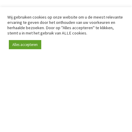
Wij gebruiken cookies op onze website om u de meest relevante
ervaring te geven door het onthouden van uw voorkeuren en
herhaalde bezoeken. Door op "Alles accepteren" te klikken,
stemt u in met het gebruik van ALLE cookies.
Alles accepteren
Sinds 2009 is RetailDetail hét toonaangevende B2B-
platform voor retail in Europa.
Als "100% trusted medium" en sterke retailcommunity biedt
RetailDetail professionals dagelijks betrouwbaar nieuws,
scherpe inzichten en relevante analyses uit de sector.