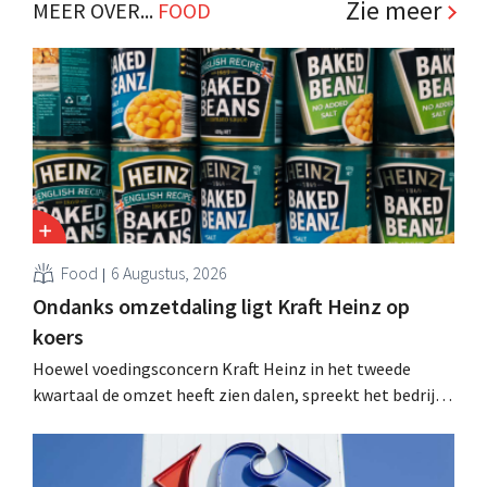
Zie meer
MEER OVER...
FOOD
Food
6 Augustus, 2026
Ondanks omzetdaling ligt Kraft Heinz op
koers
Hoewel voedingsconcern Kraft Heinz in het tweede
kwartaal de omzet heeft zien dalen, spreekt het bedrijf
toch van beter dan verwachte resultaten. De
multinational verhoogt de investeringen en de
vooruitzichten.