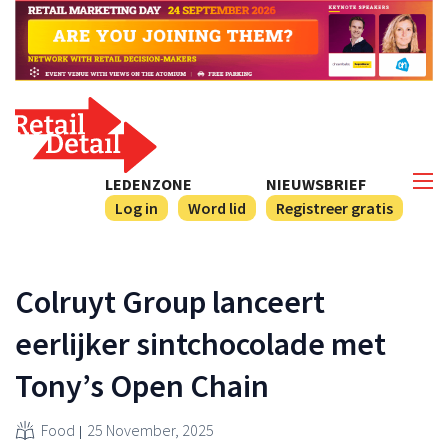
LEDENZONE
NIEUWSBRIEF
Log in
Word lid
Registreer gratis
Colruyt Group lanceert
eerlijker sintchocolade met
Tony’s Open Chain
Food
25 November, 2025