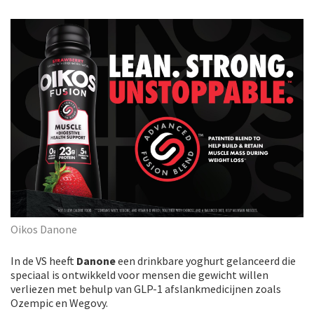
Oikos Danone
In de VS heeft
Danone
een drinkbare yoghurt gelanceerd die
speciaal is ontwikkeld voor mensen die gewicht willen
verliezen met behulp van GLP-1 afslankmedicijnen zoals
Ozempic en Wegovy.