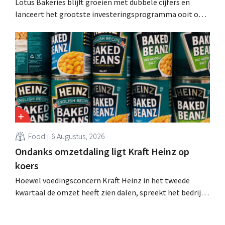
Lotus Bakeries blijft groeien met dubbele cijfers en
lanceert het grootste investeringsprogramma ooit om
de productiecapaciteit voor Biscoff uit te breiden: “We
moeten dit momentum grijpen”.
Food
6 Augustus, 2026
Ondanks omzetdaling ligt Kraft Heinz op
koers
Hoewel voedingsconcern Kraft Heinz in het tweede
kwartaal de omzet heeft zien dalen, spreekt het bedrijf
toch van beter dan verwachte resultaten. De
multinational verhoogt de investeringen en de