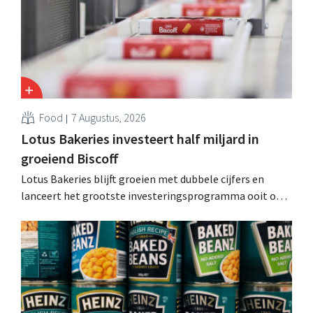
Food
7 Augustus, 2026
Lotus Bakeries investeert half miljard in
groeiend Biscoff
Lotus Bakeries blijft groeien met dubbele cijfers en
lanceert het grootste investeringsprogramma ooit om
de productiecapaciteit voor Biscoff uit te breiden: “We
moeten dit momentum grijpen”.