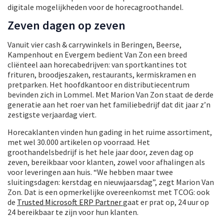
digitale mogelijkheden voor de horecagroothandel.
Zeven dagen op zeven
Vanuit vier cash & carrywinkels in Beringen, Beerse,
Kampenhout en Evergem bedient Van Zon een breed
cliënteel aan horecabedrijven: van sportkantines tot
frituren, broodjeszaken, restaurants, kermiskramen en
pretparken. Het hoofdkantoor en distributiecentrum
bevinden zich in Lommel. Met Marion Van Zon staat de derde
generatie aan het roer van het familiebedrijf dat dit jaar z’n
zestigste verjaardag viert.
Horecaklanten vinden hun gading in het ruime assortiment,
met wel 30.000 artikelen op voorraad. Het
groothandelsbedrijf is het hele jaar door, zeven dag op
zeven, bereikbaar voor klanten, zowel voor afhalingen als
voor leveringen aan huis. “We hebben maar twee
sluitingsdagen: kerstdag en nieuwjaarsdag”, zegt Marion Van
Zon. Dat is een opmerkelijke overeenkomst met TCOG: ook
de
Trusted Microsoft ERP Partner
gaat er prat op, 24 uur op
24 bereikbaar te zijn voor hun klanten.