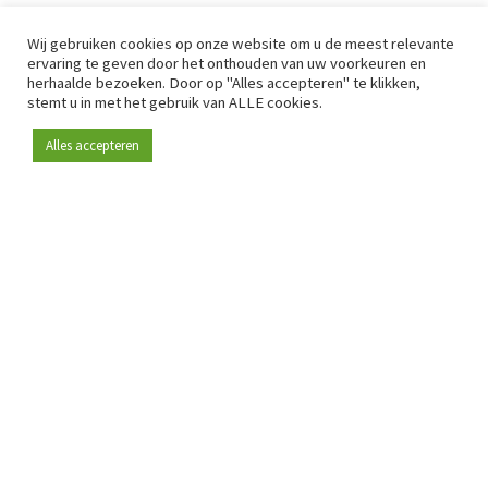
Wij gebruiken cookies op onze website om u de meest relevante
ervaring te geven door het onthouden van uw voorkeuren en
herhaalde bezoeken. Door op "Alles accepteren" te klikken,
stemt u in met het gebruik van ALLE cookies.
Alles accepteren
Sinds 2009 is RetailDetail hét toonaangevende B2B-
platform voor retail in Europa.
Als "100% trusted medium" en sterke retailcommunity biedt
RetailDetail professionals dagelijks betrouwbaar nieuws,
scherpe inzichten en relevante analyses uit de sector.
Daarnaast brengt RetailDetail de markt samen via