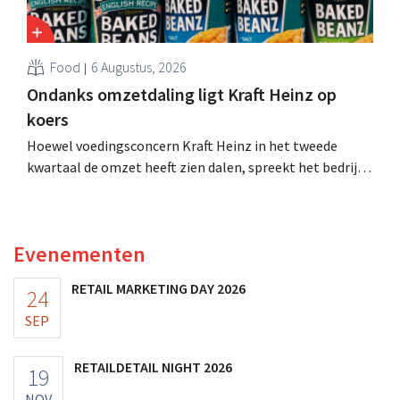
Food
6 Augustus, 2026
Ondanks omzetdaling ligt Kraft Heinz op
koers
Hoewel voedingsconcern Kraft Heinz in het tweede
kwartaal de omzet heeft zien dalen, spreekt het bedrijf
toch van beter dan verwachte resultaten. De
multinational verhoogt de investeringen en de
vooruitzichten.
Evenementen
RETAIL MARKETING DAY 2026
24
SEP
RETAILDETAIL NIGHT 2026
19
NOV