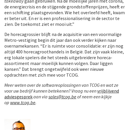
takeaway
gaan gebruiken. Na de moeilijke jaren met corona,
de energiecrisis en de stijgende grondstoffenprijzen, heeft er
een schifting plaatsgevonden. Wie het overleefd heeft, kwam
er beter uit. En er is een professionalisering in de sector te
zien. De toekomst ziet er mooi uit.”
De horecagrossier blijft na de acquisitie van een voormalige
Metro-vestiging begin dit jaar dan ook verder kijken naar
overnamekansen. “Er is ruimte voor consolidatie: er zijn nog
altijd 400 horecagroothandels in België. Dat zijn vaak kleine,
erg lokale spelers die het steeds uitgebreidere horeca-
assortiment maar moeilijk kunnen volgen. Daar liggen
kansen.” Dat brengt ongetwijfeld ook weer nieuwe
opdrachten met zich mee voor TCOG.
Meer weten over de softwareoplossingen van TCOG en wat ze
voor uw bedrijf kunnen betekenen? Vraag nu een
vrijblijvend
adviesgesprek
aan via
sales@tcog.be
of neem een kijkje
op
www.tcog.be
.