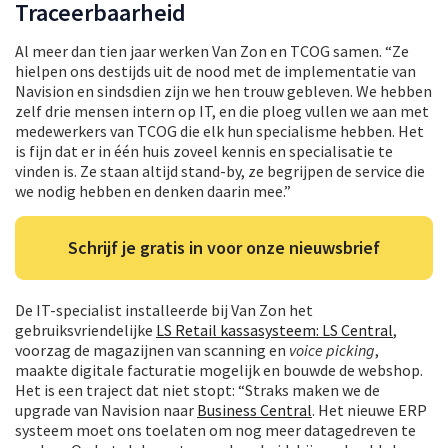
Traceerbaarheid
Al meer dan tien jaar werken Van Zon en TCOG samen. “Ze
hielpen ons destijds uit de nood met de implementatie van
Navision en sindsdien zijn we hen trouw gebleven. We hebben
zelf drie mensen intern op IT, en die ploeg vullen we aan met
medewerkers van TCOG die elk hun specialisme hebben. Het
is fijn dat er in één huis zoveel kennis en specialisatie te
vinden is. Ze staan altijd stand-by, ze begrijpen de service die
we nodig hebben en denken daarin mee.”
Schrijf je gratis in voor onze nieuwsbrief
De IT-specialist installeerde bij Van Zon het
gebruiksvriendelijke
LS Retail kassasysteem: LS Central
,
voorzag de magazijnen van scanning en
voice picking
,
maakte digitale facturatie mogelijk en bouwde de webshop.
Het is een traject dat niet stopt: “Straks maken we de
upgrade van Navision naar
Business Central
. Het nieuwe ERP
systeem moet ons toelaten om nog meer datagedreven te