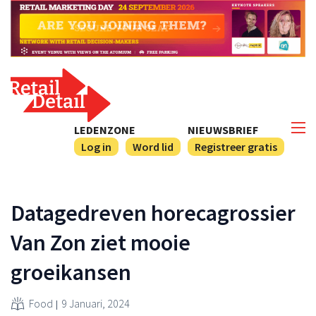
LEDENZONE
NIEUWSBRIEF
Log in
Word lid
Registreer gratis
Datagedreven horecagrossier
Van Zon ziet mooie
groeikansen
Food
9 Januari, 2024