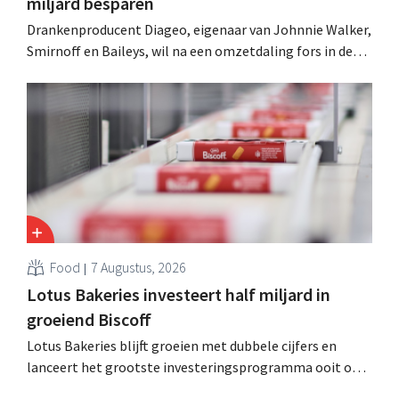
miljard besparen
Drankenproducent Diageo, eigenaar van Johnnie Walker,
Smirnoff en Baileys, wil na een omzetdaling fors in de
kosten snijden en tegelijk investeren in groei voor onder
andere Guiness en voorgemixte cocktails.
Food
7 Augustus, 2026
Lotus Bakeries investeert half miljard in
groeiend Biscoff
Lotus Bakeries blijft groeien met dubbele cijfers en
lanceert het grootste investeringsprogramma ooit om
de productiecapaciteit voor Biscoff uit te breiden: “We