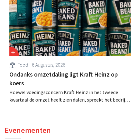
moeten dit momentum grijpen”.
Food
6 Augustus, 2026
Ondanks omzetdaling ligt Kraft Heinz op
koers
Hoewel voedingsconcern Kraft Heinz in het tweede
kwartaal de omzet heeft zien dalen, spreekt het bedrijf
toch van beter dan verwachte resultaten. De
multinational verhoogt de investeringen en de
vooruitzichten.
Evenementen