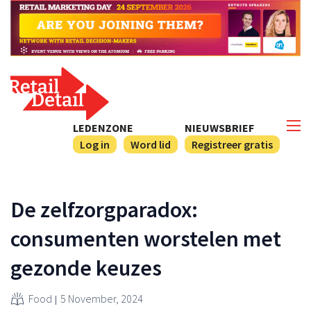
LEDENZONE
NIEUWSBRIEF
Log in
Word lid
Registreer gratis
De zelfzorgparadox:
consumenten worstelen met
gezonde keuzes
Food
5 November, 2024