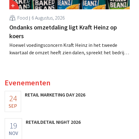
Food
6 Augustus, 2026
Ondanks omzetdaling ligt Kraft Heinz op
koers
Hoewel voedingsconcern Kraft Heinz in het tweede
kwartaal de omzet heeft zien dalen, spreekt het bedrijf
toch van beter dan verwachte resultaten. De
multinational verhoogt de investeringen en de
vooruitzichten.
Evenementen
RETAIL MARKETING DAY 2026
24
SEP
RETAILDETAIL NIGHT 2026
19
NOV