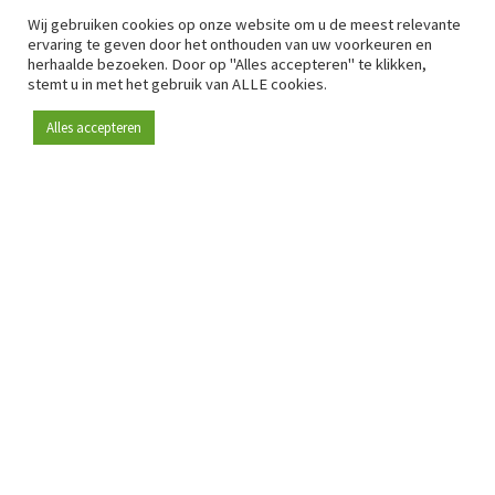
Wij gebruiken cookies op onze website om u de meest relevante
ervaring te geven door het onthouden van uw voorkeuren en
herhaalde bezoeken. Door op "Alles accepteren" te klikken,
stemt u in met het gebruik van ALLE cookies.
Alles accepteren
Sinds 2009 is RetailDetail hét toonaangevende B2B-
platform voor retail in Europa.
Als "100% trusted medium" en sterke retailcommunity biedt
RetailDetail professionals dagelijks betrouwbaar nieuws,
scherpe inzichten en relevante analyses uit de sector.
Daarnaast brengt RetailDetail de markt samen via
inspirerende events en exclusieve retailtours, waar