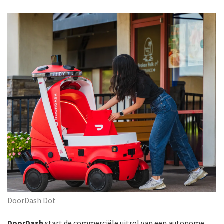
DoorDash Dot
DoorDash
start de commerciële uitrol van een autonome