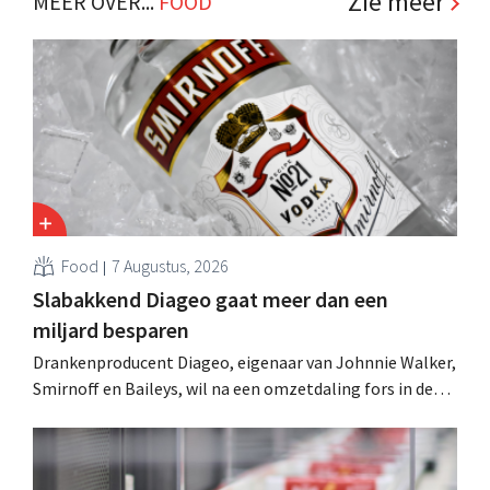
Zie meer
MEER OVER...
FOOD
Food
7 Augustus, 2026
Slabakkend Diageo gaat meer dan een
miljard besparen
Drankenproducent Diageo, eigenaar van Johnnie Walker,
Smirnoff en Baileys, wil na een omzetdaling fors in de
kosten snijden en tegelijk investeren in groei voor onder
andere Guiness en voorgemixte cocktails.