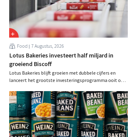
Food
7 Augustus, 2026
Lotus Bakeries investeert half miljard in
groeiend Biscoff
Lotus Bakeries blijft groeien met dubbele cijfers en
lanceert het grootste investeringsprogramma ooit om
de productiecapaciteit voor Biscoff uit te breiden: “We
moeten dit momentum grijpen”.