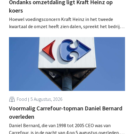
Ondanks omzetdaling ligt Kraft Heinz op
koers
Hoewel voedingsconcern Kraft Heinz in het tweede
kwartaal de omzet heeft zien dalen, spreekt het bedrijf
toch van beter dan verwachte resultaten. De
multinational verhoogt de investeringen en de
vooruitzichten.
Food
5 Augustus, 2026
Voormalig Carrefour-topman Daniel Bernard
overleden
Daniel Bernard, die van 1998 tot 2005 CEO was van
Carrefour, is in de nacht van 4 op 5 augustus overleden.