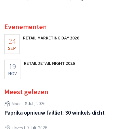
Hij versterkte de internationale activiteiten van de
retailer, realiseerde de fusie met Promodès en nam
toenmalig Belgisch marktleider GB over.
Evenementen
RETAIL MARKETING DAY 2026
24
SEP
RETAILDETAIL NIGHT 2026
19
NOV
Meest gelezen
8 Juli, 2026
Mode
Paprika opnieuw failliet: 30 winkels dicht
9 Juli, 2026
Elektro