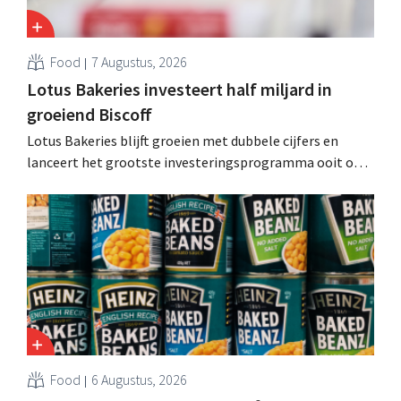
Food
7 Augustus, 2026
Lotus Bakeries investeert half miljard in
groeiend Biscoff
Lotus Bakeries blijft groeien met dubbele cijfers en
lanceert het grootste investeringsprogramma ooit om
de productiecapaciteit voor Biscoff uit te breiden: “We
moeten dit momentum grijpen”.
Food
6 Augustus, 2026