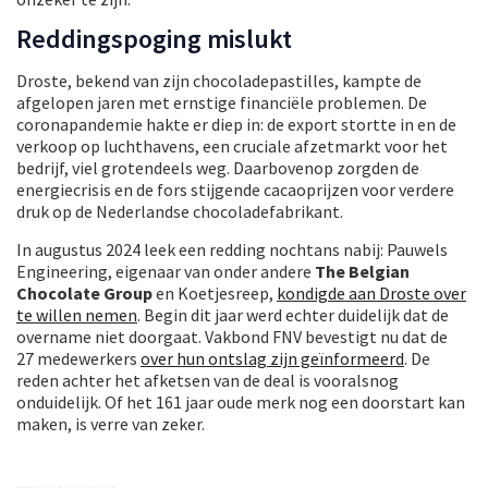
Reddingspoging mislukt
Droste, bekend van zijn chocoladepastilles, kampte de
afgelopen jaren met ernstige financiële problemen. De
coronapandemie hakte er diep in: de export stortte in en de
verkoop op luchthavens, een cruciale afzetmarkt voor het
bedrijf, viel grotendeels weg. Daarbovenop zorgden de
energiecrisis en de fors stijgende cacaoprijzen voor verdere
druk op de Nederlandse chocoladefabrikant.
In augustus 2024 leek een redding nochtans nabij: Pauwels
Engineering, eigenaar van onder andere
The Belgian
Chocolate Group
en Koetjesreep,
kondigde aan Droste over
te willen nemen
. Begin dit jaar werd echter duidelijk dat de
overname niet doorgaat. Vakbond FNV bevestigt nu dat de
27 medewerkers
over hun ontslag zijn geïnformeerd
. De
reden achter het afketsen van de deal is vooralsnog
onduidelijk. Of het 161 jaar oude merk nog een doorstart kan
maken, is verre van zeker.