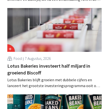
kosten snijden en tegelijk investeren in groei voor onder
andere Guiness en voorgemixte cocktails.
Food
7 Augustus, 2026
Lotus Bakeries investeert half miljard in
groeiend Biscoff
Lotus Bakeries blijft groeien met dubbele cijfers en
lanceert het grootste investeringsprogramma ooit om
de productiecapaciteit voor Biscoff uit te breiden: “We
moeten dit momentum grijpen”.