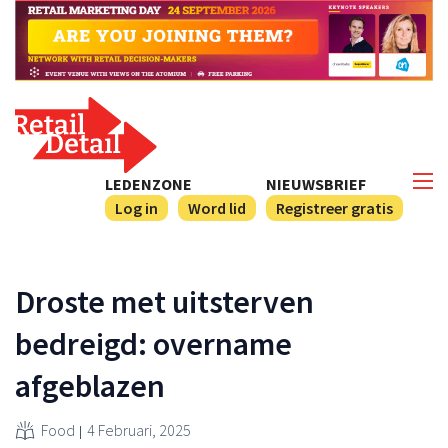
LEDENZONE
NIEUWSBRIEF
Log in
Word lid
Registreer gratis
Droste met uitsterven
bedreigd: overname
afgeblazen
Food
4 Februari, 2025