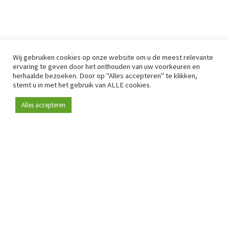
Wij gebruiken cookies op onze website om u de meest relevante
ervaring te geven door het onthouden van uw voorkeuren en
herhaalde bezoeken. Door op "Alles accepteren" te klikken,
stemt u in met het gebruik van ALLE cookies.
Alles accepteren
Sinds 2009 is RetailDetail hét toonaangevende B2B-
platform voor retail in Europa.
Als "100% trusted medium" en sterke retailcommunity biedt