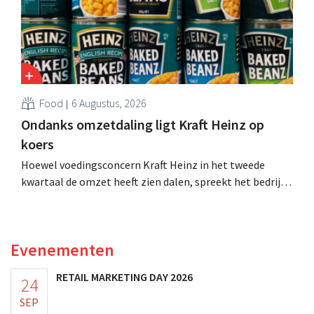
Food
6 Augustus, 2026
Ondanks omzetdaling ligt Kraft Heinz op
koers
Hoewel voedingsconcern Kraft Heinz in het tweede
kwartaal de omzet heeft zien dalen, spreekt het bedrijf
toch van beter dan verwachte resultaten. De
multinational verhoogt de investeringen en de
vooruitzichten.
Evenementen
RETAIL MARKETING DAY 2026
24
SEP