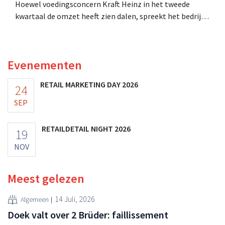
Hoewel voedingsconcern Kraft Heinz in het tweede
kwartaal de omzet heeft zien dalen, spreekt het bedrijf
toch van beter dan verwachte resultaten. De
multinational verhoogt de investeringen en de
vooruitzichten.
Evenementen
RETAIL MARKETING DAY 2026
24
SEP
RETAILDETAIL NIGHT 2026
19
NOV
Meest gelezen
14 Juli, 2026
Algemeen
Doek valt over 2 Brüder: faillissement