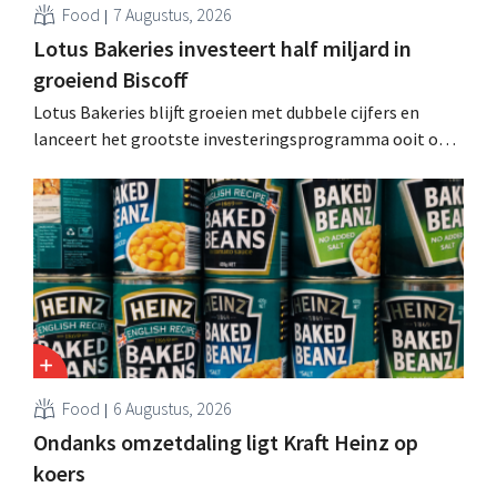
Food
7 Augustus, 2026
Lotus Bakeries investeert half miljard in
groeiend Biscoff
Lotus Bakeries blijft groeien met dubbele cijfers en
lanceert het grootste investeringsprogramma ooit om
de productiecapaciteit voor Biscoff uit te breiden: “We
moeten dit momentum grijpen”.
Food
6 Augustus, 2026
Ondanks omzetdaling ligt Kraft Heinz op
koers