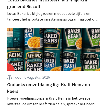
groeiend Biscoff
Lotus Bakeries blijft groeien met dubbele cijfers en
lanceert het grootste investeringsprogramma ooit om
de productiecapaciteit voor Biscoff uit te breiden: “We
moeten dit momentum grijpen”.
Food
6 Augustus, 2026
Ondanks omzetdaling ligt Kraft Heinz op
koers
Hoewel voedingsconcern Kraft Heinz in het tweede
kwartaal de omzet heeft zien dalen, spreekt het bedrijf