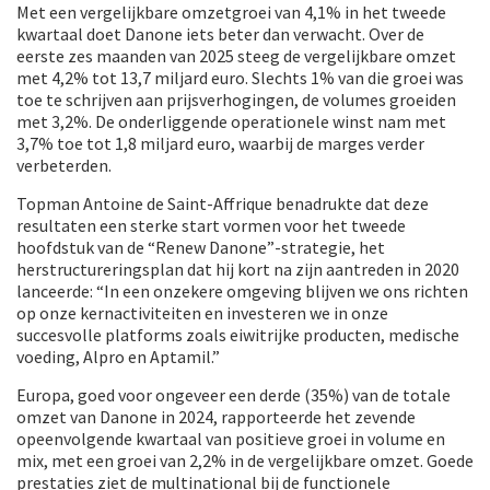
Met een vergelijkbare omzetgroei van 4,1% in het tweede
kwartaal doet Danone iets beter dan verwacht. Over de
eerste zes maanden van 2025 steeg de vergelijkbare omzet
met 4,2% tot 13,7 miljard euro. Slechts 1% van die groei was
toe te schrijven aan prijsverhogingen, de volumes groeiden
met 3,2%. De onderliggende operationele winst nam met
3,7% toe tot 1,8 miljard euro, waarbij de marges verder
verbeterden.
Topman Antoine de Saint-Affrique benadrukte dat deze
resultaten een sterke start vormen voor het tweede
hoofdstuk van de “Renew Danone”-strategie, het
herstructureringsplan dat hij kort na zijn aantreden in 2020
lanceerde: “In een onzekere omgeving blijven we ons richten
op onze kernactiviteiten en investeren we in onze
succesvolle platforms zoals eiwitrijke producten, medische
voeding, Alpro en Aptamil.”
Europa, goed voor ongeveer een derde (35%) van de totale
omzet van Danone in 2024, rapporteerde het zevende
opeenvolgende kwartaal van positieve groei in volume en
mix, met een groei van 2,2% in de vergelijkbare omzet. Goede
prestaties ziet de multinational bij de functionele