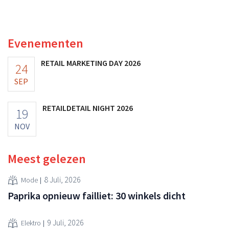
toch van beter dan verwachte resultaten. De
multinational verhoogt de investeringen en de
vooruitzichten.
Evenementen
RETAIL MARKETING DAY 2026
24
SEP
RETAILDETAIL NIGHT 2026
19
NOV
Meest gelezen
8 Juli, 2026
Mode
Paprika opnieuw failliet: 30 winkels dicht
9 Juli, 2026
Elektro