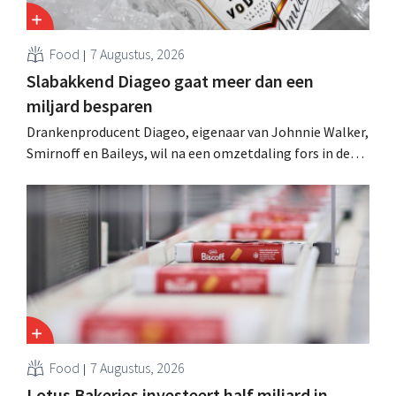
Food
7 Augustus, 2026
Slabakkend Diageo gaat meer dan een
miljard besparen
Drankenproducent Diageo, eigenaar van Johnnie Walker,
Smirnoff en Baileys, wil na een omzetdaling fors in de
kosten snijden en tegelijk investeren in groei voor onder
andere Guiness en voorgemixte cocktails.
Food
7 Augustus, 2026
Lotus Bakeries investeert half miljard in