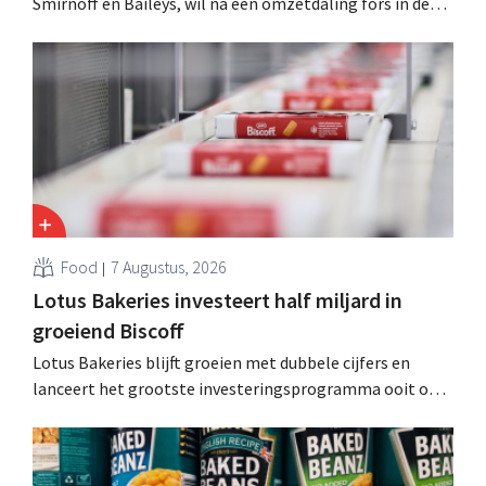
Smirnoff en Baileys, wil na een omzetdaling fors in de
kosten snijden en tegelijk investeren in groei voor onder
andere Guiness en voorgemixte cocktails.
Food
7 Augustus, 2026
Lotus Bakeries investeert half miljard in
groeiend Biscoff
Lotus Bakeries blijft groeien met dubbele cijfers en
lanceert het grootste investeringsprogramma ooit om
de productiecapaciteit voor Biscoff uit te breiden: “We
moeten dit momentum grijpen”.