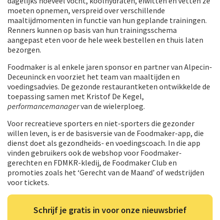
dagelijks hoeveel vocht, koolhydraten, eiwitten en vetten ze
moeten opnemen, verspreid over verschillende
maaltijdmomenten in functie van hun geplande trainingen.
Renners kunnen op basis van hun trainingsschema
aangepast eten voor de hele week bestellen en thuis laten
bezorgen.
Foodmaker is al enkele jaren sponsor en partner van Alpecin-
Deceuninck en voorziet het team van maaltijden en
voedingsadvies. De gezonde restaurantketen ontwikkelde de
toepassing samen met Kristof De Kegel,
performancemanager
van de wielerploeg.
Voor recreatieve sporters en niet-sporters die gezonder
willen leven, is er de basisversie van de Foodmaker-app, die
dienst doet als gezondheids- en voedingscoach. In die app
vinden gebruikers ook de webshop voor Foodmaker-
gerechten en FDMKR-kledij, de Foodmaker Club en
promoties zoals het ‘Gerecht van de Maand’ of wedstrijden
voor tickets.
Schrijf je gratis in voor onze nieuwsbrief