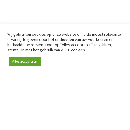
Wij gebruiken cookies op onze website om u de meest relevante
ervaring te geven door het onthouden van uw voorkeuren en
herhaalde bezoeken. Door op "Alles accepteren" te klikken,
stemt u in met het gebruik van ALLE cookies.
Alles accepteren
Sinds 2009 is RetailDetail hét toonaangevende B2B-
platform voor retail in Europa.
Als "100% trusted medium" en sterke retailcommunity biedt