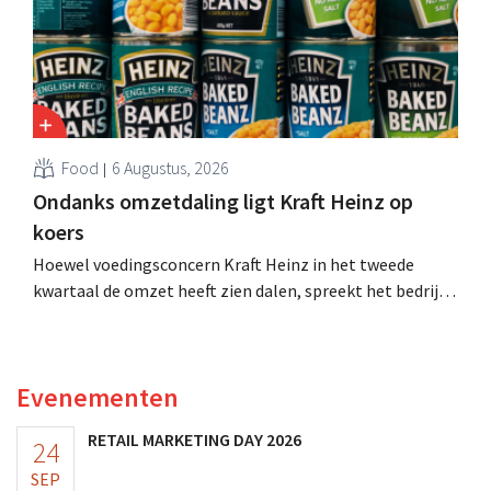
Food
6 Augustus, 2026
Ondanks omzetdaling ligt Kraft Heinz op
koers
Hoewel voedingsconcern Kraft Heinz in het tweede
kwartaal de omzet heeft zien dalen, spreekt het bedrijf
toch van beter dan verwachte resultaten. De
multinational verhoogt de investeringen en de
vooruitzichten.
Evenementen
RETAIL MARKETING DAY 2026
24
SEP