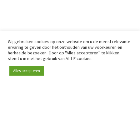
Wij gebruiken cookies op onze website om u de meest relevante
ervaring te geven door het onthouden van uw voorkeuren en
herhaalde bezoeken. Door op "Alles accepteren" te klikken,
stemt u in met het gebruik van ALLE cookies.
Alles accepteren
Sinds 2009 is RetailDetail hét toonaangevende B2B-
platform voor retail in Europa.