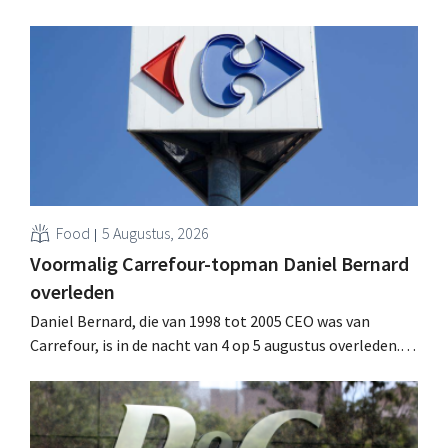
toch van beter dan verwachte resultaten. De
multinational verhoogt de investeringen en de
vooruitzichten.
Food
5 Augustus, 2026
Voormalig Carrefour-topman Daniel Bernard
overleden
Daniel Bernard, die van 1998 tot 2005 CEO was van
Carrefour, is in de nacht van 4 op 5 augustus overleden.
Hij versterkte de internationale activiteiten van de
retailer, realiseerde de fusie met Promodès en nam
toenmalig Belgisch marktleider GB over.