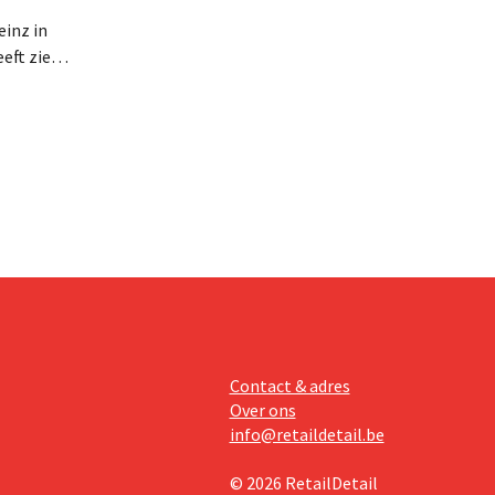
inz in
eft zien
an beter
teringen
Contact & adres
Over ons
info@retaildetail.be
© 2026 RetailDetail