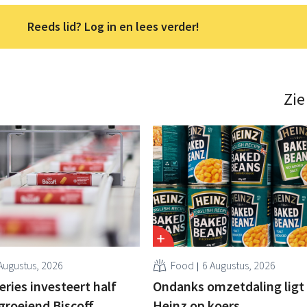
Reeds lid? Log in en lees verder!
Zie
Augustus, 2026
Food
6 Augustus, 2026
ries investeert half
Ondanks omzetdaling ligt 
 groeiend Biscoff
Heinz op koers