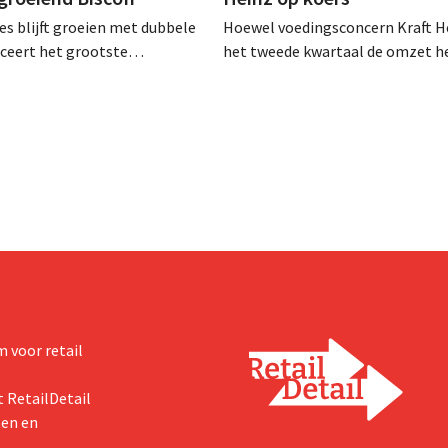
es blijft groeien met dubbele
Hoewel voedingsconcern Kraft He
anceert het grootste
het tweede kwartaal de omzet he
sprogramma ooit om de
dalen, spreekt het bedrijf toch v
aciteit voor Biscoff uit te
dan verwachte resultaten. De
We moeten dit momentum
multinational verhoogt de inves
en de vooruitzichten.
 voor retail
 RetailDetail
ten en