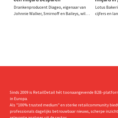
Drankenproducent Diageo, eigenaar van
Lotus Bakeri
Johnnie Walker, Smirnoff en Baileys, wil
cijfers en l
na een omzetdaling fors in de kosten
investering
snijden en tegelijk investeren in groei voor
productiecap
onder andere Guiness en voorgemixte
breiden: “
cocktails.
grijpen”.
Sinds 2009 is RetailDetail hét toonaangevende B2B-platform
in Europa.
Als "100% trusted medium" en sterke retailcommunity biedt
professionals dagelijks betrouwbaar nieuws, scherpe inzich
relevante analyses uit de sector.