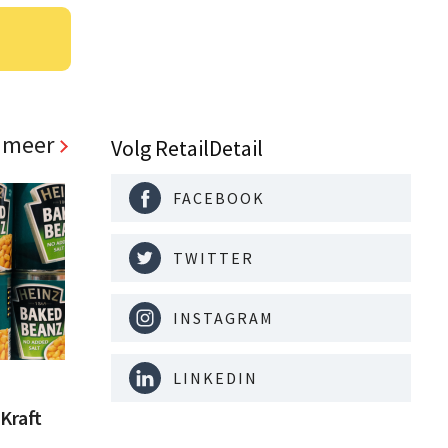
 meer
Volg RetailDetail
FACEBOOK
TWITTER
INSTAGRAM
LINKEDIN
Kraft