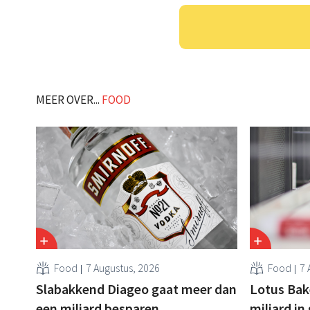
MEER OVER...
FOOD
Food
7 Augustus, 2026
Food
7 
Slabakkend Diageo gaat meer dan
Lotus Bake
een miljard besparen
miljard in