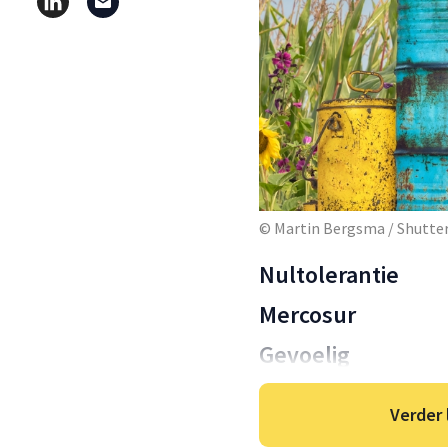
© Martin Bergsma / Shutte
Nultolerantie
Mercosur
Gevoelig
Verder 