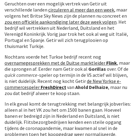
Geruchten over een mogelijk vertrek van Getir uit
verschillende landen
circuleren al meer dan een week
, maar
volgens het Britse Sky News zijn de plannen nu concreet en
zou een officiële aankondiging later deze week volgen
. Het
bedrijf wil vertrekken uit Nederland, Duitsland en het
Verenigd Koninkrijk. Vorig jaar trok het ook al weg uit Italië,
Portugal en Spanje. Getir wil zich terugplooien op
thuismarkt Turkije.
Nochtans voerde het Turkse bedrijf recent nog
overnamegesprekken met de Duitse marktleider
Flink
, maar
die sprongen af. Eerder nam Getir ook al
Gorillas
over. Of de
quick commerce
-speler op termijn in de VS actief wil blijven,
is niet duidelijk. Recent nog kocht Getir
de New Yorkse e-
commercespeler
FreshDirect
van
Ahold Delhaize
, maar nu
zou dat bedrijf alweer te koop staan.
In elk geval komt de terugtrekking met belangrijk jobverlies:
alleen al in het VK zou het om 1500 banen gaan. Hoeveel
banen er bedreigd zijn in Nederland en Duitsland, is niet
duidelijk. Flitsbezorgbedrijven kenden een steile opgang
tijdens de coronapandemie, maar kwamen al snel in de
problemen toen het koopgedrag weer normaliseerde.