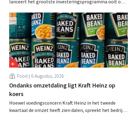
lanceert het grootste investeringsprogramma ooit om
de productiecapaciteit voor Biscoff uit te breiden: “We
moeten dit momentum grijpen”.
Food
6 Augustus, 2026
Ondanks omzetdaling ligt Kraft Heinz op
koers
Hoewel voedingsconcern Kraft Heinz in het tweede
kwartaal de omzet heeft zien dalen, spreekt het bedrijf
toch van beter dan verwachte resultaten. De
multinational verhoogt de investeringen en de
vooruitzichten.