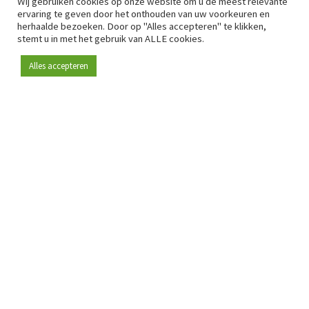
Wij gebruiken cookies op onze website om u de meest relevante
ervaring te geven door het onthouden van uw voorkeuren en
herhaalde bezoeken. Door op "Alles accepteren" te klikken,
stemt u in met het gebruik van ALLE cookies.
Alles accepteren
Sinds 2009 is RetailDetail hét toonaangevende B2B-
platform voor retail in Europa.
Als "100% trusted medium" en sterke retailcommunity biedt
RetailDetail professionals dagelijks betrouwbaar nieuws,
scherpe inzichten en relevante analyses uit de sector.
Daarnaast brengt RetailDetail de markt samen via
inspirerende events en exclusieve retailtours, waar
kennisdeling, netwerking en innovatie centraal staan.