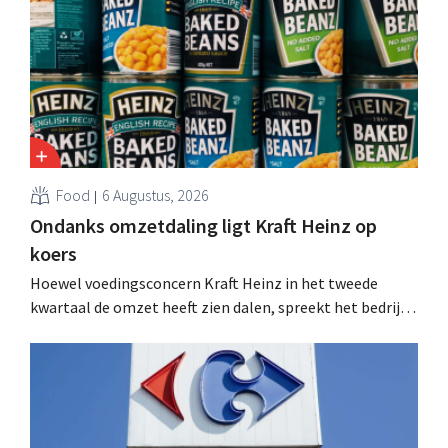
Food
6 Augustus, 2026
Ondanks omzetdaling ligt Kraft Heinz op
koers
Hoewel voedingsconcern Kraft Heinz in het tweede
kwartaal de omzet heeft zien dalen, spreekt het bedrijf
toch van beter dan verwachte resultaten. De
multinational verhoogt de investeringen en de
vooruitzichten.