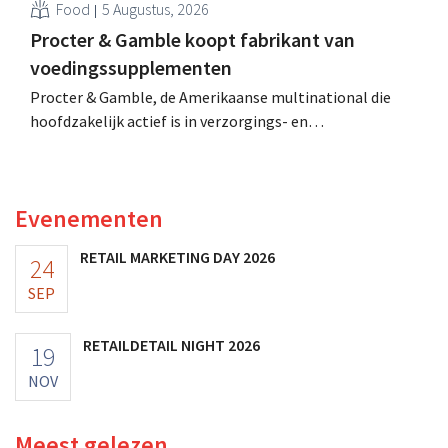
Food
5 Augustus, 2026
Procter & Gamble koopt fabrikant van
voedingssupplementen
Procter & Gamble, de Amerikaanse multinational die
hoofdzakelijk actief is in verzorgings- en
huishoudproducten, telt miljarden neer voor de
overname van Thorne, een producent van
voedingssupplementen.
Evenementen
RETAIL MARKETING DAY 2026
24
SEP
RETAILDETAIL NIGHT 2026
19
NOV
Meest gelezen