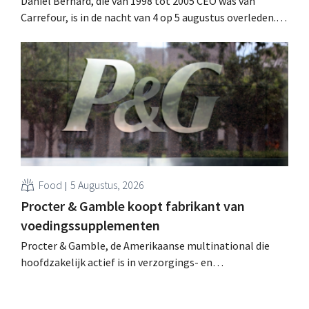
Daniel Bernard, die van 1998 tot 2005 CEO was van
Carrefour, is in de nacht van 4 op 5 augustus overleden.
Hij versterkte de internationale activiteiten van de
retailer, realiseerde de fusie met Promodès en nam
toenmalig Belgisch marktleider GB over.
Food
5 Augustus, 2026
Procter & Gamble koopt fabrikant van
voedingssupplementen
Procter & Gamble, de Amerikaanse multinational die
hoofdzakelijk actief is in verzorgings- en
huishoudproducten, telt miljarden neer voor de
overname van Thorne, een producent van