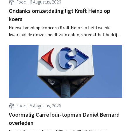
Food
6 Augustus, 2026
Ondanks omzetdaling ligt Kraft Heinz op
koers
Hoewel voedingsconcern Kraft Heinz in het tweede
kwartaal de omzet heeft zien dalen, spreekt het bedrijf
toch van beter dan verwachte resultaten. De
multinational verhoogt de investeringen en de
vooruitzichten.
Food
5 Augustus, 2026
Voormalig Carrefour-topman Daniel Bernard
overleden