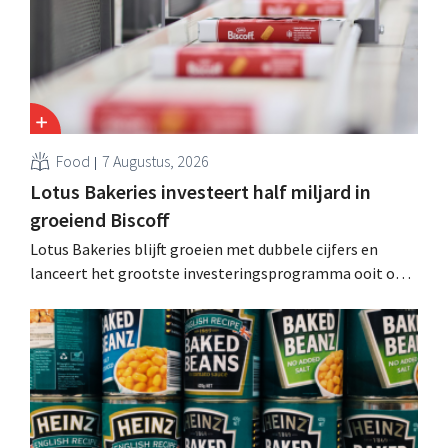
Food
7 Augustus, 2026
Lotus Bakeries investeert half miljard in
groeiend Biscoff
Lotus Bakeries blijft groeien met dubbele cijfers en
lanceert het grootste investeringsprogramma ooit om
de productiecapaciteit voor Biscoff uit te breiden: “We
moeten dit momentum grijpen”.