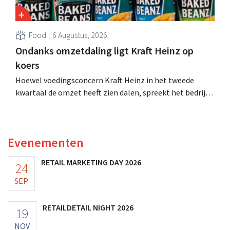
Food
6 Augustus, 2026
Ondanks omzetdaling ligt Kraft Heinz op
koers
Hoewel voedingsconcern Kraft Heinz in het tweede
kwartaal de omzet heeft zien dalen, spreekt het bedrijf
toch van beter dan verwachte resultaten. De
multinational verhoogt de investeringen en de
vooruitzichten.
Evenementen
RETAIL MARKETING DAY 2026
24
SEP
RETAILDETAIL NIGHT 2026
19
NOV