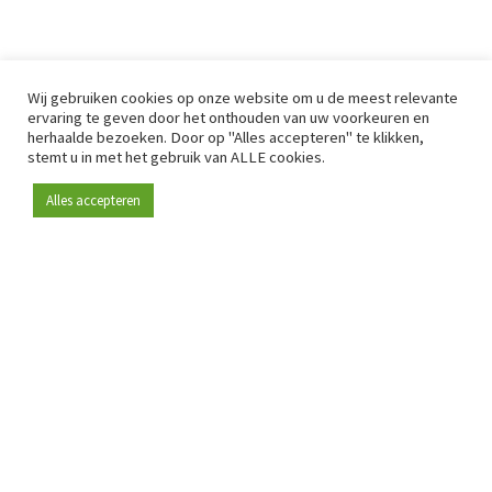
Wij gebruiken cookies op onze website om u de meest relevante
ervaring te geven door het onthouden van uw voorkeuren en
herhaalde bezoeken. Door op "Alles accepteren" te klikken,
stemt u in met het gebruik van ALLE cookies.
Alles accepteren
Sinds 2009 is RetailDetail hét toonaangevende B2B-
platform voor retail in Europa.
Als "100% trusted medium" en sterke retailcommunity biedt
RetailDetail professionals dagelijks betrouwbaar nieuws,