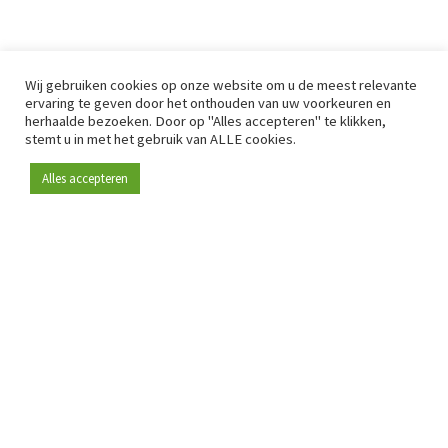
Wij gebruiken cookies op onze website om u de meest relevante
ervaring te geven door het onthouden van uw voorkeuren en
herhaalde bezoeken. Door op "Alles accepteren" te klikken,
stemt u in met het gebruik van ALLE cookies.
Alles accepteren
Sinds 2009 is RetailDetail hét toonaangevende B2B-
platform voor retail in Europa.
Als "100% trusted medium" en sterke retailcommunity biedt
RetailDetail professionals dagelijks betrouwbaar nieuws,