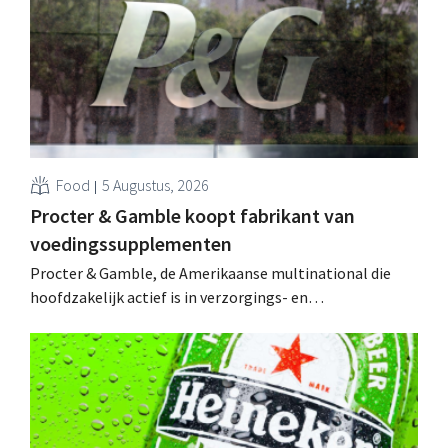
toenmalig Belgisch marktleider GB over.
Food
5 Augustus, 2026
Procter & Gamble koopt fabrikant van
voedingssupplementen
Procter & Gamble, de Amerikaanse multinational die
hoofdzakelijk actief is in verzorgings- en
huishoudproducten, telt miljarden neer voor de
overname van Thorne, een producent van
voedingssupplementen.