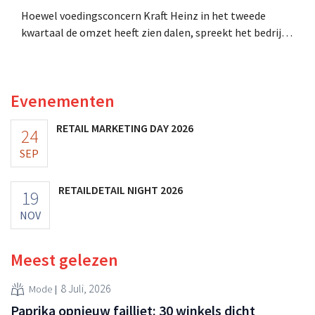
Hoewel voedingsconcern Kraft Heinz in het tweede
kwartaal de omzet heeft zien dalen, spreekt het bedrijf
toch van beter dan verwachte resultaten. De
multinational verhoogt de investeringen en de
vooruitzichten.
Evenementen
RETAIL MARKETING DAY 2026
24
SEP
RETAILDETAIL NIGHT 2026
19
NOV
Meest gelezen
8 Juli, 2026
Mode
Paprika opnieuw failliet: 30 winkels dicht