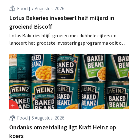
Food
7 Augustus, 2026
Lotus Bakeries investeert half miljard in
groeiend Biscoff
Lotus Bakeries blijft groeien met dubbele cijfers en
lanceert het grootste investeringsprogramma ooit om
de productiecapaciteit voor Biscoff uit te breiden: “We
moeten dit momentum grijpen”.
Food
6 Augustus, 2026
Ondanks omzetdaling ligt Kraft Heinz op
koers