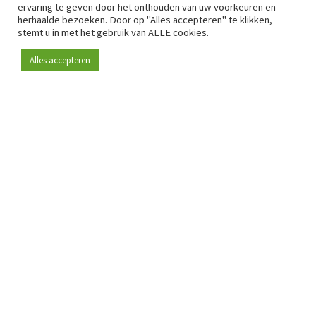
ervaring te geven door het onthouden van uw voorkeuren en
herhaalde bezoeken. Door op "Alles accepteren" te klikken,
stemt u in met het gebruik van ALLE cookies.
Alles accepteren
Sinds 2009 is RetailDetail hét toonaangevende B2B-
platform voor retail in Europa.
Als "100% trusted medium" en sterke retailcommunity biedt
RetailDetail professionals dagelijks betrouwbaar nieuws,
scherpe inzichten en relevante analyses uit de sector.
Daarnaast brengt RetailDetail de markt samen via
inspirerende events en exclusieve retailtours, waar
kennisdeling, netwerking en innovatie centraal staan.