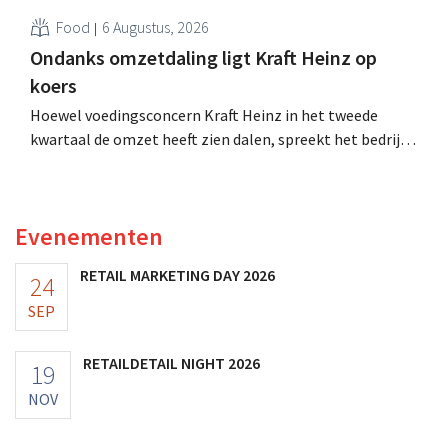
Food
6 Augustus, 2026
Ondanks omzetdaling ligt Kraft Heinz op
koers
Hoewel voedingsconcern Kraft Heinz in het tweede
kwartaal de omzet heeft zien dalen, spreekt het bedrijf
toch van beter dan verwachte resultaten. De
multinational verhoogt de investeringen en de
vooruitzichten.
Evenementen
RETAIL MARKETING DAY 2026
24
SEP
RETAILDETAIL NIGHT 2026
19
NOV