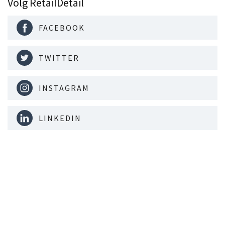
Volg RetailDetail
FACEBOOK
TWITTER
INSTAGRAM
LINKEDIN