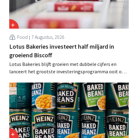
Food
7 Augustus, 2026
Lotus Bakeries investeert half miljard in
groeiend Biscoff
Lotus Bakeries blijft groeien met dubbele cijfers en
lanceert het grootste investeringsprogramma ooit om
de productiecapaciteit voor Biscoff uit te breiden: “We
moeten dit momentum grijpen”.