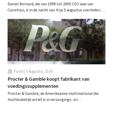
Daniel Bernard, die van 1998 tot 2005 CEO was van
Carrefour, is in de nacht van 4 op 5 augustus overleden.
Hij versterkte de internationale activiteiten van de
retailer, realiseerde de fusie met Promodès en nam
toenmalig Belgisch marktleider GB over.
Food
5 Augustus, 2026
Procter & Gamble koopt fabrikant van
voedingssupplementen
Procter & Gamble, de Amerikaanse multinational die
hoofdzakelijk actief is in verzorgings- en
huishoudproducten, telt miljarden neer voor de
overname van Thorne, een producent van