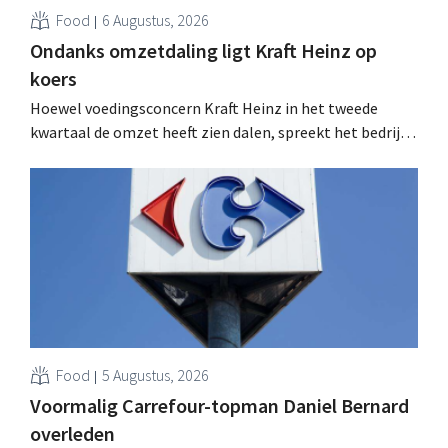
Food
6 Augustus, 2026
Ondanks omzetdaling ligt Kraft Heinz op
koers
Hoewel voedingsconcern Kraft Heinz in het tweede
kwartaal de omzet heeft zien dalen, spreekt het bedrijf
toch van beter dan verwachte resultaten. De
multinational verhoogt de investeringen en de
vooruitzichten.
Food
5 Augustus, 2026
Voormalig Carrefour-topman Daniel Bernard
overleden