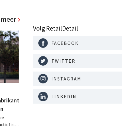
 meer
Volg RetailDetail
FACEBOOK
TWITTER
INSTAGRAM
LINKEDIN
abrikant
en
se
tief is in
en, telt