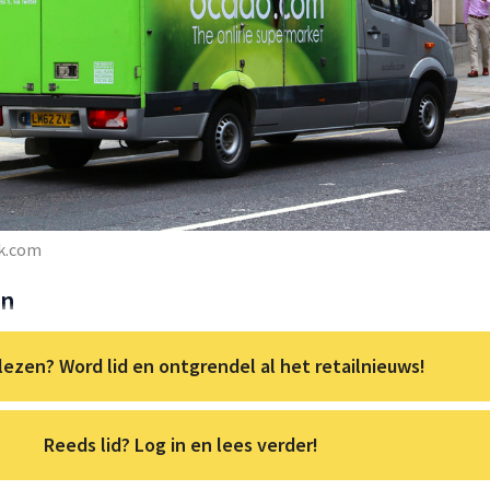
ck.com
en
lezen? Word lid en ontgrendel al het retailnieuws!
Reeds lid? Log in en lees verder!