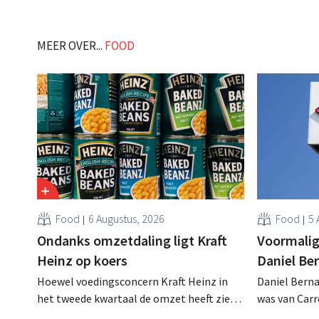
MEER OVER...
FOOD
Food
6 Augustus, 2026
Food
5 
Ondanks omzetdaling ligt Kraft
Voormalig
Heinz op koers
Daniel Be
Hoewel voedingsconcern Kraft Heinz in
Daniel Berna
het tweede kwartaal de omzet heeft zien
was van Carre
dalen, spreekt het bedrijf toch van beter
augustus ove