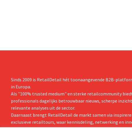
dan verwachte resultaten. De
international
multinational verhoogt de investeringen
realiseerde 
en de vooruitzichten.
nam toenmal
over.
Sinds 2009 is RetailDetail hét toonaangevende B2B-platform
in Europa.
Als "100% trusted medium" en sterke retailcommunity biedt
professionals dagelijks betrouwbaar nieuws, scherpe inzich
relevante analyses uit de sector.
Daarnaast brengt RetailDetail de markt samen via inspirere
exclusieve retailtours, waar kennisdeling, netwerking en inn
centraal staan.