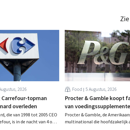
Zie
Augustus, 2026
Food
5 Augustus, 2026
 Carrefour-topman
Procter & Gamble koopt f
rnard overleden
van voedingssupplement
rd, die van 1998 tot 2005 CEO
Procter & Gamble, de Amerikaan
four, is in de nacht van 4 op 5
multinational die hoofdzakelijk ac
rleden. Hij versterkte de
verzorgings- en huishoudproduct