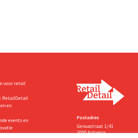
e activiteiten van de retailer,
miljarden neer voor de overname
de fusie met Promodès en
Thorne, een producent van
ig Belgisch marktleider GB
voedingssupplementen.
 voor retail
 RetailDetail
ten en
Postadres
nde events en
Genuastraat 1/41
ovatie
2000 Antwerp